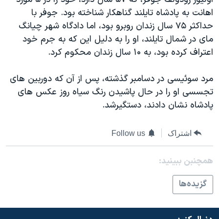
دنبال کنید
مستندها
فرهنگ و زندگی
اهانت به پادشاه تایلند گناهکار شناخته بود. جوفر با
حداکثر ۷۵ سال زندان روبرو بود، اما دادگاه شهر چیانگ
حقوق شهروندی
انتخابات ریاست جمهوری آمریکا ۲۰۲۴
مای در شمال تایلند، او را به دلیل این که به جرم خود
اقتصادی
حمله جمهوری اسلامی به اسرائیل
اعتراف کرده بود، به ۱۰ سال زندان محکوم کرد.
رمز مهسا
علم و فناوری
زبانهای مختلف
مرد سوئیسی در دسامبر گذشته، پس از آن که دوربین های
اسرائیل در جنگ
ورزش زنان در ایران
تجسسی او را در حال پاشیدن رنگ سیاه روز عکس های
گالری عکس
اعتراضات زن، زندگی، آزادی
پادشاه نشان دادند، دستگیرشد.
آرشیو پخش زنده
مجموعه مستندهای دادخواهی
تریبونال مردمی آبان ۹۸
اشتراک
Follow us
دادگاه حمید نوری
همچنبن ببینید:
چهل سال گروگان‌گیری
گزيده‌ها
قانون شفافیت دارائی کادر رهبری ایران
اعتراضات مردمی آبان ۹۸