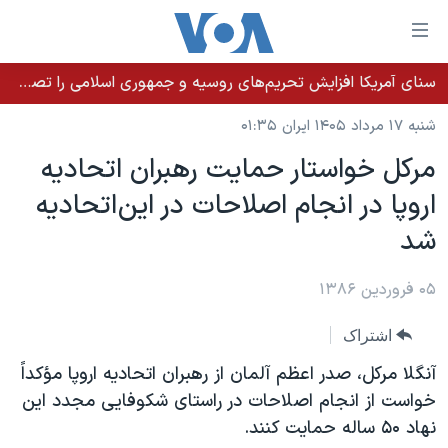
ینکهای
ابل
سترسی
سنای آمریکا افزایش تحریم‌های روسیه و جمهوری اسلامی را تصویب کرد؛ زلنسکی از این اقدام تشکر کرد
خانه
هش
شنبه ۱۷ مرداد ۱۴۰۵ ایران ۰۱:۳۵
نسخه سبک وب‌سایت
ه
مرکل خواستار حمايت رهبران اتحاديه
حتوای
موضوع ها
اروپا در انجام اصلاحات در اين اتحاديه
صلی
برنامه های تلویزیونی
ایران
هش
شد
جدول برنامه ها
ه
آمریکا
فحه
صفحه‌های ویژه
۰۵ فروردین ۱۳۸۶
جهان
صلی
فرکانس‌های صدای آمریکا
ورزشی
جام جهانی ۲۰۲۶
هش
اشتراک
پخش رادیویی
ه
گزیده‌ها
عملیات خشم حماسی
آنگلا مرکل، صدر اعظم آلمان از رهبران اتحاديه اروپا مؤکداً
ستجو
۲۵۰سالگی آمریکا
ویژه برنامه‌ها
خواست از انجام اصلاحات در راستای شکوفايی مجدد اين
یادگیری زبان انگلیسی
نهاد ۵۰ ساله حمايت کنند.
ویدیوها
بایگانی برنامه‌های تلویزیونی