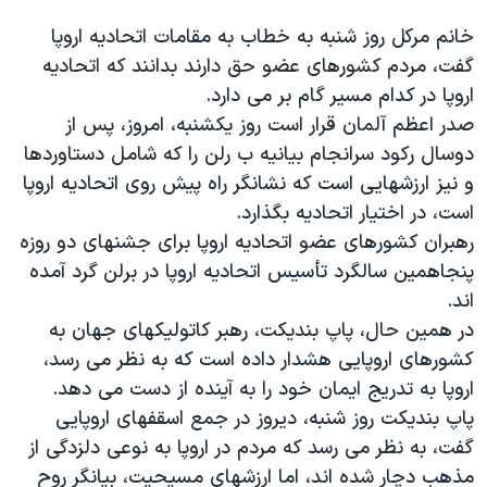
دنبال کنید
مستندها
فرهنگ و زندگی
خانم مرکل روز شنبه به خطاب به مقامات اتحاديه اروپا
حقوق شهروندی
انتخابات ریاست جمهوری آمریکا ۲۰۲۴
گفت، مردم کشورهای عضو حق دارند بدانند که اتحاديه
اروپا در کدام مسير گام بر می دارد.
اقتصادی
حمله جمهوری اسلامی به اسرائیل
صدر اعظم آلمان قرار است روز يکشنبه، امروز، پس از
رمز مهسا
علم و فناوری
دوسال رکود سرانجام بيانيه ب رلن را که شامل دستاوردها
زبانهای مختلف
اسرائیل در جنگ
ورزش زنان در ایران
و نيز ارزشهايی است که نشانگر راه پيش روی اتحاديه اروپا
است، در اختيار اتحاديه بگذارد.
گالری عکس
اعتراضات زن، زندگی، آزادی
رهبران کشورهای عضو اتحاديه اروپا برای جشنهای دو روزه
آرشیو پخش زنده
مجموعه مستندهای دادخواهی
پنجاهمين سالگرد تأسيس اتحاديه اروپا در برلن گرد آمده
تریبونال مردمی آبان ۹۸
اند.
در همين حال، پاپ بنديکت، رهبر کاتوليکهای جهان به
دادگاه حمید نوری
کشورهای اروپايی هشدار داده است که به نظر می رسد،
چهل سال گروگان‌گیری
اروپا به تدريج ايمان خود را به آينده از دست می دهد.
قانون شفافیت دارائی کادر رهبری ایران
پاپ بنديکت روز شنبه، ديروز در جمع اسقفهای اروپايی
گفت، به نظر می رسد که مردم در اروپا به نوعی دلزدگی از
اعتراضات مردمی آبان ۹۸
مذهب دچار شده اند، اما ارزشهای مسيحيت، بيانگر روح