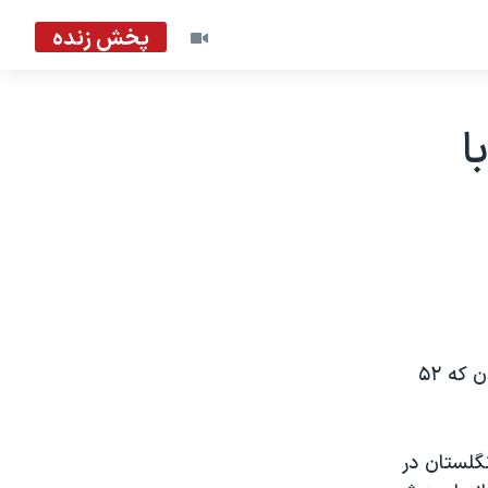
پخش زنده
ا
پليس بريتانيا درارتباط با حملات انتحاری سال ۲۰۰۵ به سيستم اتوبوسرانی لندن که ۵۲
نگلستان در