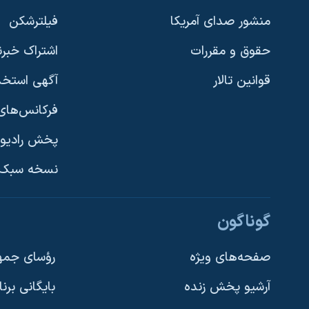
نرگس محمدی برنده جایزه نوبل صلح
منشور صدای آمریکا
فیلترشکن
همایش محافظه‌کاران آمریکا «سی‌پک»
حقوق و مقررات
اشتراک خبرن
صفحه‌های ویژه
قوانین تالار
آگهی استخد
سفر پرزیدنت ترامپ به چین
فرکانس‌های 
پخش رادیو
یادگیری زبان انگلیسی
نسخه سبک 
دنبال کنید
گوناگون
صفحه‌های ویژه
رؤسای جمهو
آرشیو پخش زنده
بایگانی برن
زبانهای مختلف