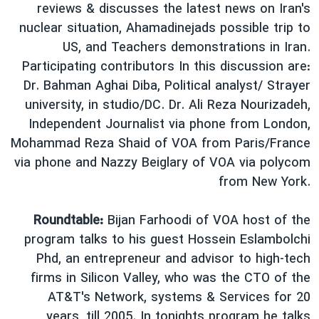
اسرائیل در جنگ
reviews & discusses the latest news on Iran's
nuclear situation, Ahamadinejads possible trip to
نرگس محمدی برنده جایزه نوبل صلح
US, and Teachers demonstrations in Iran.
همایش محافظه‌کاران آمریکا «سی‌پک»
Participating contributors In this discussion are:
صفحه‌های ویژه
Dr. Bahman Aghai Diba, Political analyst/ Strayer
university, in studio/DC. Dr. Ali Reza Nourizadeh,
سفر پرزیدنت ترامپ به چین
Independent Journalist via phone from London,
Mohammad Reza Shaid of VOA from Paris/France
via phone and Nazzy Beiglary of VOA via polycom
from New York.
Roundtable:
Bijan Farhoodi of VOA host of the
program talks to his guest Hossein Eslambolchi
Phd, an entrepreneur and advisor to high-tech
firms in Silicon Valley, who was the CTO of the
AT&T's Network, systems & Services for 20
years, till 2005. In tonights program he talks