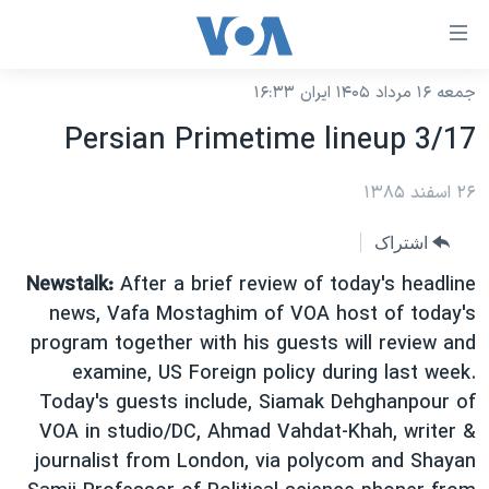
ینکهای
ابل
سترسی
جمعه ۱۶ مرداد ۱۴۰۵ ایران ۱۶:۳۳
خانه
هش
Persian Primetime lineup 3/17
نسخه سبک وب‌سایت
ه
حتوای
۲۶ اسفند ۱۳۸۵
موضوع ها
صلی
برنامه های تلویزیونی
ایران
اشتراک
هش
جدول برنامه ها
ه
آمریکا
Newstalk:
After a brief review of today's headline
فحه
صفحه‌های ویژه
news, Vafa Mostaghim of VOA host of today's
جهان
صلی
program together with his guests will review and
فرکانس‌های صدای آمریکا
ورزشی
جام جهانی ۲۰۲۶
هش
examine, US Foreign policy during last week.
پخش رادیویی
ه
گزیده‌ها
عملیات خشم حماسی
Today's guests include, Siamak Dehghanpour of
ستجو
VOA in studio/DC, Ahmad Vahdat-Khah, writer &
۲۵۰سالگی آمریکا
ویژه برنامه‌ها
یادگیری زبان انگلیسی
journalist from London, via polycom and Shayan
ویدیوها
بایگانی برنامه‌های تلویزیونی