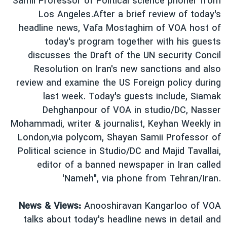
Samii Professor of Political science phoner from
دنبال کنید
مستندها
فرهنگ و زندگی
Los Angeles.After a brief review of today's
headline news, Vafa Mostaghim of VOA host of
حقوق شهروندی
انتخابات ریاست جمهوری آمریکا ۲۰۲۴
today's program together with his guests
اقتصادی
حمله جمهوری اسلامی به اسرائیل
discusses the Draft of the UN security Concil
رمز مهسا
علم و فناوری
Resolution on Iran's new sanctions and also
زبانهای مختلف
review and examine the US Foreign policy during
اسرائیل در جنگ
ورزش زنان در ایران
last week. Today's guests include, Siamak
گالری عکس
اعتراضات زن، زندگی، آزادی
Dehghanpour of VOA in studio/DC, Nasser
آرشیو پخش زنده
مجموعه مستندهای دادخواهی
Mohammadi, writer & journalist, Keyhan Weekly in
London,via polycom, Shayan Samii Professor of
تریبونال مردمی آبان ۹۸
Political science in Studio/DC and Majid Tavallai,
دادگاه حمید نوری
editor of a banned newspaper in Iran called
چهل سال گروگان‌گیری
'Nameh", via phone from Tehran/Iran.
قانون شفافیت دارائی کادر رهبری ایران
News & Views:
Anooshiravan Kangarloo of VOA
اعتراضات مردمی آبان ۹۸
talks about today's headline news in detail and