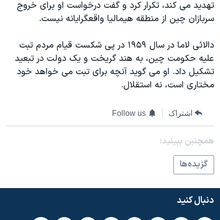
تهديد می کند، تکرار کرد و گفت درخواست او برای خروج
دنبال کنید
مستندها
فرهنگ و زندگی
سربازان چين از منطقه هيماليا واقعگرايانه نيست.
حقوق شهروندی
انتخابات ریاست جمهوری آمریکا ۲۰۲۴
دالائی لاما در سال ۱۹۵۹ در پی شکست قيام مردم تبت
اقتصادی
حمله جمهوری اسلامی به اسرائیل
عليه حکومت چين، به هند گريخت و يک دولت در تبعيد
رمز مهسا
علم و فناوری
تشکيل داد. او می گويد آنچه برای تبت می خواهد خود
زبانهای مختلف
اسرائیل در جنگ
ورزش زنان در ایران
مختاری است، نه استقلال.
گالری عکس
اعتراضات زن، زندگی، آزادی
اشتراک
Follow us
آرشیو پخش زنده
مجموعه مستندهای دادخواهی
تریبونال مردمی آبان ۹۸
همچنبن ببینید:
دادگاه حمید نوری
گزيده‌ها
چهل سال گروگان‌گیری
قانون شفافیت دارائی کادر رهبری ایران
دنبال کنید
اعتراضات مردمی آبان ۹۸