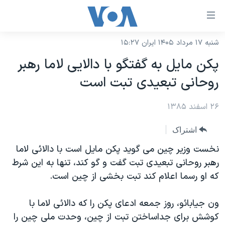
ینکهای
ابل
سترسی
شنبه ۱۷ مرداد ۱۴۰۵ ایران ۱۵:۲۷
خانه
هش
پکن مايل به گفتگو با دالايی لاما رهبر
نسخه سبک وب‌سایت
ه
روحانی تبعيدی تبت است
حتوای
موضوع ها
صلی
۲۶ اسفند ۱۳۸۵
برنامه های تلویزیونی
ایران
هش
جدول برنامه ها
ه
آمریکا
اشتراک
فحه
صفحه‌های ویژه
جهان
نخست وزير چين می گويد پکن مايل است با دالائی لاما
صلی
فرکانس‌های صدای آمریکا
رهبر روحانی تبعيدی تبت گفت و گو کند، تنها به اين شرط
ورزشی
جام جهانی ۲۰۲۶
هش
که او رسما اعلام کند تبت بخشی از چين است.
پخش رادیویی
ه
گزیده‌ها
عملیات خشم حماسی
ستجو
۲۵۰سالگی آمریکا
ویژه برنامه‌ها
ون جيابائو، روز جمعه ادعای پکن را که دالائی لاما با
یادگیری زبان انگلیسی
کوشش برای جداساختن تبت از چين، وحدت ملی چين را
ویدیوها
بایگانی برنامه‌های تلویزیونی