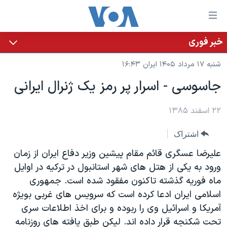
ینکهای
ابل
سترسی
خبر فوری
خانه
هش
شنبه ۱۷ مرداد ۱۴۰۵ ایران ۱۶:۴۳
نسخه سبک وب‌سایت
ه
جاسوسی - اسرار پر رمز يک ژنرال ايرانی
حتوای
موضوع ها
صلی
برنامه های تلویزیونی
۲۲ اسفند ۱۳۸۵
ایران
هش
جدول برنامه ها
ه
آمریکا
اشتراک
فحه
صفحه‌های ویژه
جهان
عليرضا عسگری قائم مقام پيشين وزير دفاع ايران از زمان
صلی
فرکانس‌های صدای آمریکا
ورزشی
جام جهانی ۲۰۲۶
ورود به يکی از هتل های شهر استانبول در ترکيه در اوايل
هش
ماه فوريه گذشته تاکنون مفقود شده است. جمهوری
پخش رادیویی
ه
گزیده‌ها
عملیات خشم حماسی
اسلامی ايران ادعا کرده است که سرويس های غربی بويژه
ستجو
۲۵۰سالگی آمریکا
ویژه برنامه‌ها
آمريکا و اسرائيل وی را ربوده و برای اخذ اطلاعات سری
یادگیری زبان انگلیسی
ویدیوها
بایگانی برنامه‌های تلویزیونی
تحت شکنجه قرار داده اند. ليکن طبق يافته های روزنامه