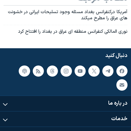
اسرائیل در جنگ
آمريکا درکنفرانس بغداد مسئله وجود تسليحات ايرانی در خشونت
نرگس محمدی برنده جایزه نوبل صلح
های عراق را مطرح ميکند
همایش محافظه‌کاران آمریکا «سی‌پک»
نوری المالکی کنفرانس منطقه ای عراق در بغداد را افتتاح کرد
صفحه‌های ویژه
سفر پرزیدنت ترامپ به چین
دنبال کنید
در باره ما
خدمات