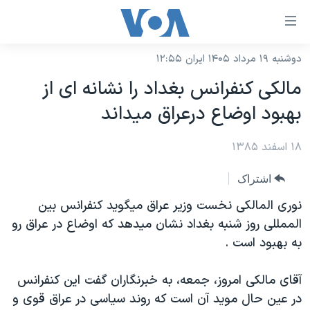
ینکهای
ابل
سترسی
دوشنبه ۱۹ مرداد ۱۴۰۵ ایران ۱۲:۵۵
خانه
هش
مالکی کنفرانس بغداد را نشانه ای از
نسخه سبک وب‌سایت
ه
بهبود اوضاع درعراق ميداند
حتوای
موضوع ها
صلی
۱۸ اسفند ۱۳۸۵
برنامه های تلویزیونی
ایران
هش
جدول برنامه ها
ه
آمریکا
اشتراک
فحه
صفحه‌های ویژه
جهان
نوری المالکی نخست وزير عراق ميگويد کنفرانس بين
صلی
فرکانس‌های صدای آمریکا
الممللی روز شنبه بغداد نشان ميدهد که اوضاع در عراق رو
ورزشی
جام جهانی ۲۰۲۶
هش
به بهبود است .
پخش رادیویی
ه
گزیده‌ها
عملیات خشم حماسی
ستجو
۲۵۰سالگی آمریکا
ویژه برنامه‌ها
آقای مالکی امروز، جمعه، به خبرنگاران گفت اين کنفرانس
یادگیری زبان انگلیسی
در عين حال مويد آن است که روند سياسی در عراق قوی و
ویدیوها
بایگانی برنامه‌های تلویزیونی