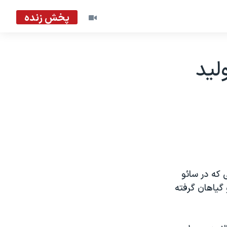
پخش زنده
ليد
 که در سائو
 گياهان گرفته