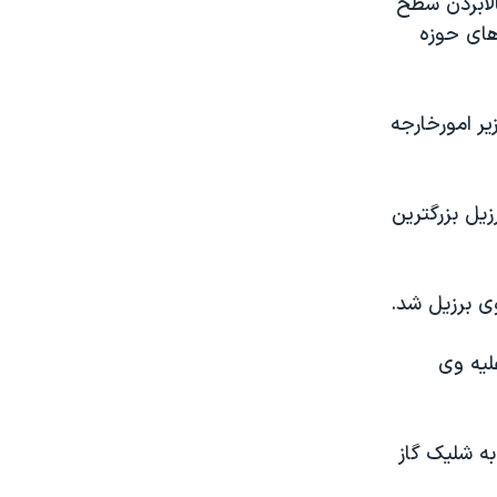
الابردن سطح
های حوزه
ير امورخارجه
زيل بزرگترين
وی برزيل شد.
ليه وی
ه شليک گاز