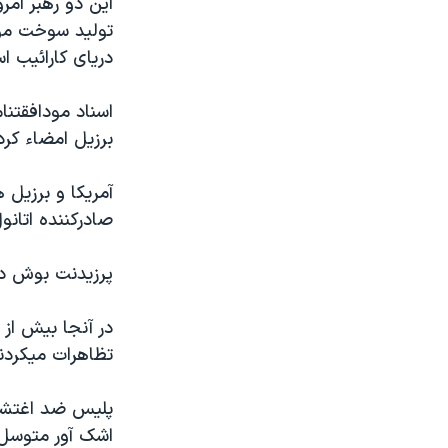
اين دو رهبر امر
مستندها
فرهنگ و زندگی
توليد سوخت موس
حقوق شهروندی
انتخابات ریاست جمهوری آمریکا ۲۰۲۴
دريای کارائيب ا
اقتصادی
حمله جمهوری اسلامی به اسرائیل
اسناد مودافقتنام
رمز مهسا
علم و فناوری
برزيل امضاء کرد
اسرائیل در جنگ
ورزش زنان در ایران
گالری عکس
اعتراضات زن، زندگی، آزادی
آمريکا و برزيل 
صادرکننده اتانو
آرشیو پخش زنده
مجموعه مستندهای دادخواهی
تریبونال مردمی آبان ۹۸
پرزيدنت بوش دير
دادگاه حمید نوری
در آنجا بيش از
چهل سال گروگان‌گیری
تظاهرات ميکردن
قانون شفافیت دارائی کادر رهبری ایران
اعتراضات مردمی آبان ۹۸
پليس ضد اغتشاش
اشک آور متوسل ش
اسرائیل در جنگ