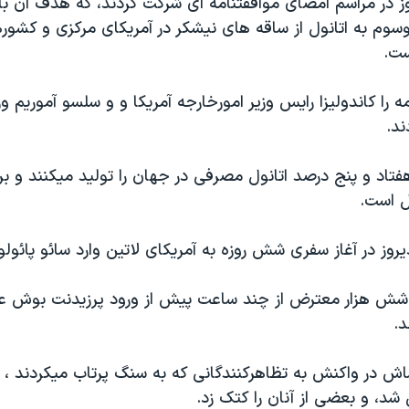
وز در مراسم امضای موافقتنامه ای شرکت کردند، که هدف آن ب
وم به اتانول از ساقه های نيشکر در آمريکای مرکزی و کشور
ست.
ه را کاندوليزا رايس وزير امورخارجه آمريکا و و سلسو آموريم وز
ند.
هفتاد و پنج درصد اتانول مصرفی در جهان را توليد ميکنند و بر
ل است.
وز در آغاز سفری شش روزه به آمريکای لاتين وارد سائو پائول
 شش هزار معترض از چند ساعت پيش از ورود پرزيدنت بوش ع
د.
 در واکنش به تظاهرکنندگانی که به سنگ پرتاب ميکردند ، ب
د، و بعضی از آنان را کتک زد.