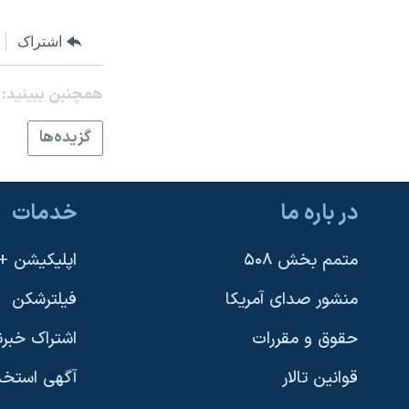
نرگس محمدی برنده جایزه نوبل صلح
اشتراک
همایش محافظه‌کاران آمریکا «سی‌پک»
صفحه‌های ویژه
همچنبن ببینید:
سفر پرزیدنت ترامپ به چین
گزيده‌ها
در باره ما
خدمات
متمم بخش ۵۰۸
اپلیکیشن +VOA
منشور صدای آمریکا
فیلترشکن
حقوق و مقررات
اشتراک خبرن
قوانین تالار
آگهی استخد