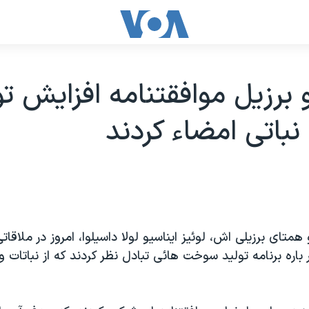
و برزيل موافقتنامه افزايش تو
اتی امضاء کردند
متای برزيلی اش، لوئيز ايناسيو لولا داسيلوا، امروز در ملاقاتی
ر باره برنامه توليد سوخت هائی تبادل نظر کردند که از نباتات و