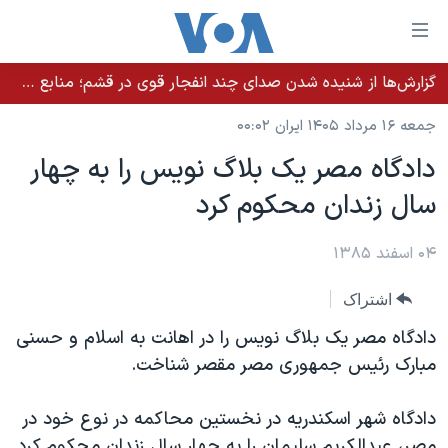
ینکهای
ابل
سترسی
گزارش‌ها از شنیده شدن صدای چند انفجار قوی در قشم؛ منابع حکومتی می‌گویند درگیری در تنگه هرمز بود
خانه
هش
جمعه ۱۶ مرداد ۱۴۰۵ ایران ۰۰:۰۲
نسخه سبک وب‌سایت
ه
دادگاه مصر يک بلاگ نويس را به چهار
حتوای
موضوع ها
سال زندان محکوم کرد
صلی
برنامه های تلویزیونی
ایران
هش
جدول برنامه ها
ه
۰۴ اسفند ۱۳۸۵
آمریکا
فحه
صفحه‌های ویژه
جهان
اشتراک
صلی
فرکانس‌های صدای آمریکا
ورزشی
جام جهانی ۲۰۲۶
هش
دادگاه مصر يک بلاگ نويس را در اهانت به اسلام و حسنی
پخش رادیویی
ه
گزیده‌ها
عملیات خشم حماسی
مبارک رئيس جمهوری مصر مقصر شناخت.
ستجو
۲۵۰سالگی آمریکا
ویژه برنامه‌ها
یادگیری زبان انگلیسی
دادگاه شهر اسکندريه در نخستين محاکمه در نوع خود در
ویدیوها
بایگانی برنامه‌های تلویزیونی
مصر، عبدالکريم سليمان را به چهار سال زندان محکوم کرد.