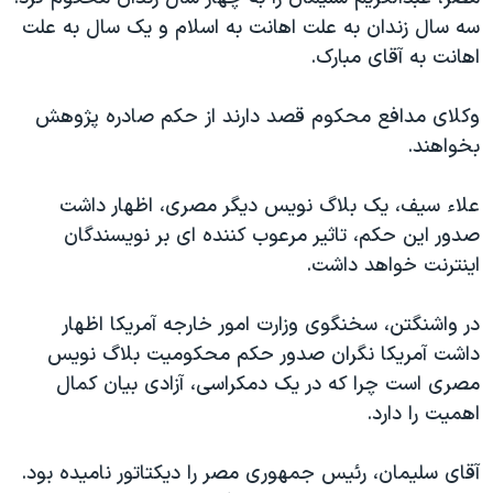
دنبال کنید
مستندها
فرهنگ و زندگی
سه سال زندان به علت اهانت به اسلام و يک سال به علت
اهانت به آقای مبارک.
حقوق شهروندی
انتخابات ریاست جمهوری آمریکا ۲۰۲۴
اقتصادی
حمله جمهوری اسلامی به اسرائیل
وکلای مدافع محکوم قصد دارند از حکم صادره پژوهش
رمز مهسا
علم و فناوری
بخواهند.
زبانهای مختلف
اسرائیل در جنگ
ورزش زنان در ایران
علاء سيف، يک بلاگ نويس ديگر مصری، اظهار داشت
گالری عکس
اعتراضات زن، زندگی، آزادی
صدور اين حکم، تاثير مرعوب کننده ای بر نويسندگان
آرشیو پخش زنده
مجموعه مستندهای دادخواهی
اينترنت خواهد داشت.
تریبونال مردمی آبان ۹۸
در واشنگتن، سخنگوی وزارت امور خارجه آمريکا اظهار
دادگاه حمید نوری
داشت آمريکا نگران صدور حکم محکوميت بلاگ نويس
چهل سال گروگان‌گیری
مصری است چرا که در يک دمکراسی، آزادی بيان کمال
اهميت را دارد.
قانون شفافیت دارائی کادر رهبری ایران
اعتراضات مردمی آبان ۹۸
آقای سليمان، رئيس جمهوری مصر را ديکتاتور ناميده بود.