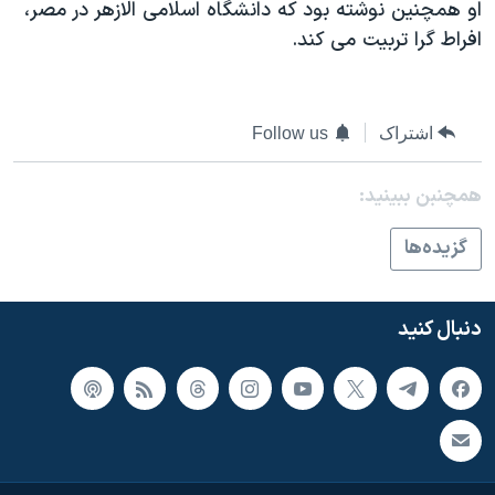
اسرائیل در جنگ
او همچنين نوشته بود که دانشگاه اسلامی الازهر در مصر،
افراط گرا تربيت می کند.
نرگس محمدی برنده جایزه نوبل صلح
همایش محافظه‌کاران آمریکا «سی‌پک»
صفحه‌های ویژه
اشتراک
Follow us
سفر پرزیدنت ترامپ به چین
همچنبن ببینید:
گزيده‌ها
دنبال کنید