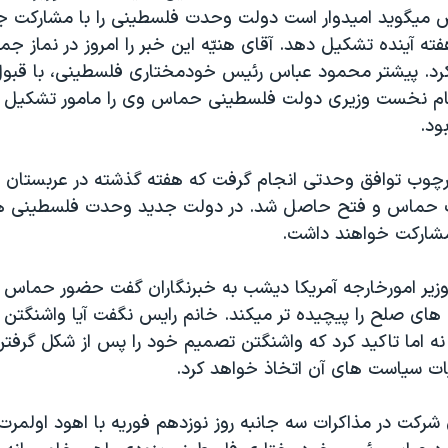
ميگويد اميدوار است دولت وحدت فلسطينی را با مشارکت جن
ه آينده تشکيل دهد. آقای هنيّه اين خبر را امروز در نماز 
کرد. پيشتر محمود عباس رئيس خودمختاری فلسطينی، با قبو
 مقام نخست وزيری دولت فلسطينی حماس وی را مامور تشکيل
ود.
ارچوب توافق وحدتی انجام گرفت که هفته گذشته در عربستان
 حماس و فتح حاصل شد. در دولت جديد وحدت فلسطينی هر
ارکت خواهند داشت.
 وزير امورخارجه آمريکا ديشب به خبرنگاران گفت حضور حماس 
ای صلح را پيچيده تر ميکند. خانم رايس نگفت آيا واشنگتن چ
 نه اما تاکيد کرد که واشنگتن تصميم خود را پس از شکل گرف
يات سياست های آن اتخاذ خواهد کرد.
 شرکت در مذاکرات سه جانبه روز نوزدهم فوريه با اهود اولمر