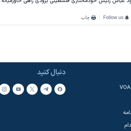
ود عباس رئيس خودمختاری فلسطينی بزودی راهی خاورميانه 
Follow us
چاپ
دنبال کنید
امه
ام