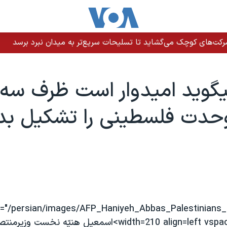
رکت‌های کوچک می‌گشاید تا تسلیحات سریع‌تر به میدان نبرد برسد
يگويد اميدوار است ظرف سه
حدت فلسطينی را تشکيل بد
rc="/persian/images/AFP_Haniyeh_Abbas_Palestinians_
width=210 align=left vspace=2 border=0>اسمعيل هنيّه نخست