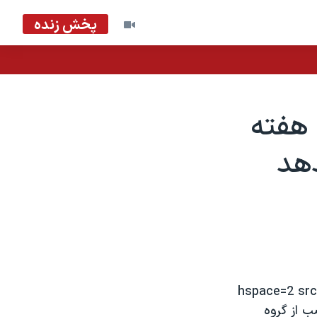
پخش زنده
 هفته
هد
" hspace=2 s
 وزيرمنتصب از گروه