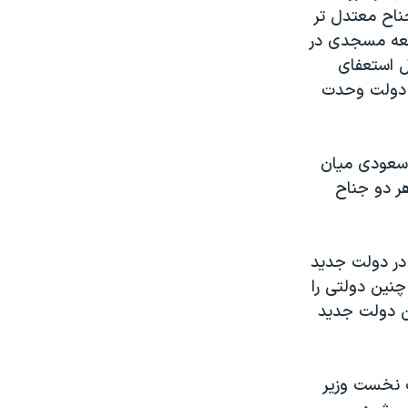
اح معتدل تر
جمعه مسجدی در
ل استعفای
 دولت وحدت
 سعودی ميان
 دو جناح
در دولت جديد
نين دولتی را
تن دولت جديد
ت نخست وزير