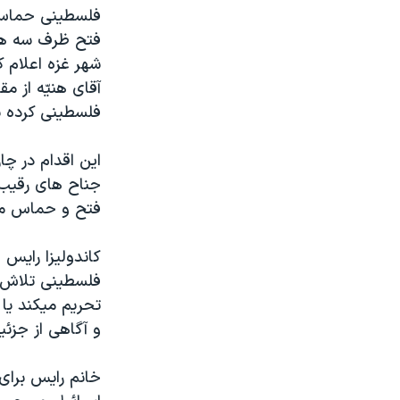
مستندها
فرهنگ و زندگی
فلسطينی حماس 
حقوق شهروندی
انتخابات ریاست جمهوری آمریکا ۲۰۲۴
فتح ظرف سه هفت
شهر غزه اعلام 
اقتصادی
حمله جمهوری اسلامی به اسرائیل
آقای هنيّه از
رمز مهسا
علم و فناوری
فلسطينی کرده ب
اسرائیل در جنگ
ورزش زنان در ایران
اين اقدام در چ
گالری عکس
اعتراضات زن، زندگی، آزادی
جناح های رقيب
آرشیو پخش زنده
مجموعه مستندهای دادخواهی
فتح و حماس مش
تریبونال مردمی آبان ۹۸
کاندوليزا رايس
دادگاه حمید نوری
فلسطينی تلاش ه
چهل سال گروگان‌گیری
تحريم ميکند يا
قانون شفافیت دارائی کادر رهبری ایران
و آگاهی از جزئ
اعتراضات مردمی آبان ۹۸
خانم رايس برای
اسرائیل در جنگ