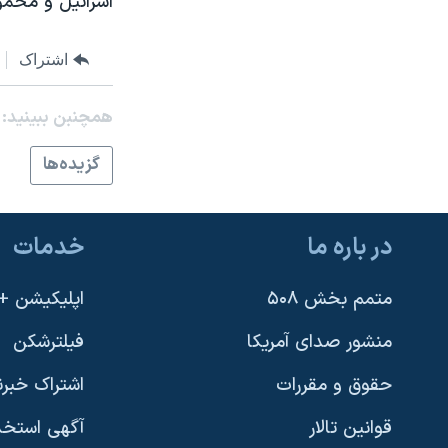
اسرائيل و محم
نرگس محمدی برنده جایزه نوبل صلح
همایش محافظه‌کاران آمریکا «سی‌پک»
اشتراک
صفحه‌های ویژه
همچنبن ببینید:
سفر پرزیدنت ترامپ به چین
گزيده‌ها
در باره ما
خدمات
متمم بخش ۵۰۸
اپلیکیشن +VOA
منشور صدای آمریکا
فیلترشکن
حقوق و مقررات
اشتراک خبرن
قوانین تالار
آگهی استخد