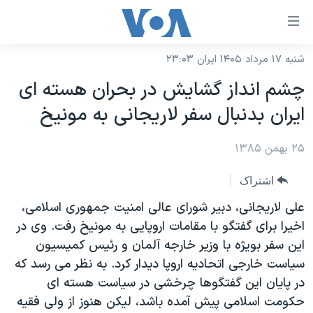
ینکهای
ابل
سترسی
شنبه ۱۷ مرداد ۱۴۰۵ ایران ۲۳:۰۳
خانه
هش
چشم انداز گشايش در بحران هسته ای
نسخه سبک وب‌سایت
ه
ايران بدنبال سفر لاريجانی به مونيخ
حتوای
موضوع ها
صلی
۲۵ بهمن ۱۳۸۵
برنامه های تلویزیونی
ایران
هش
جدول برنامه ها
ه
آمریکا
اشتراک
فحه
صفحه‌های ویژه
جهان
علی لاريجانی، دبير شورای عالی امنيت جمهوری اسلامی،
صلی
فرکانس‌های صدای آمریکا
اخيرا برای گفتگو با مقامات اروپايی به مونيخ رفت. وی در
ورزشی
جام جهانی ۲۰۲۶
هش
اين سفر بويژه با وزير خارجه آلمان و رئيس کميسيون
پخش رادیویی
ه
گزیده‌ها
عملیات خشم حماسی
سياست خارجی اتحاديه اروپا ديدار کرد. به نظر می رسد که
ستجو
۲۵۰سالگی آمریکا
ویژه برنامه‌ها
در پايان اين گفتگوها چرخشی در سياست هسته ای
یادگیری زبان انگلیسی
حکومت اسلامی پيش آمده باشد، ليکن هنوز از ولی فقيه
ویدیوها
بایگانی برنامه‌های تلویزیونی