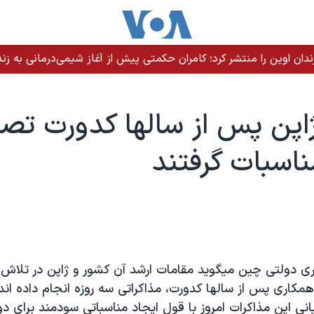
ندان اوین را منتشر کرد؛ کامران حکمتی پیش از آغاز شیمی‌درمانی به زند
پن پس از سالها کدورت تصم
ناسبات گرفتند
ری دولتی چين ميگويد مقامات ارشد آن کشور و ژاپن در تلاش
کاری پس از سالها کدورت، مذاکراتی سه روزه انجام داده اند.
انی اين مذاکرات امروز با قول ايجاد مناسباتی سودمند برای 