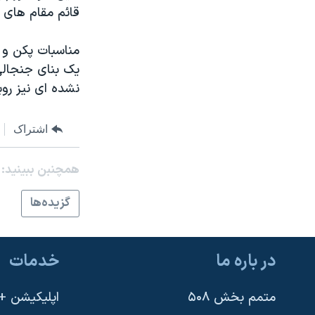
مستندها
فرهنگ و زندگی
قائم مقام های و
حقوق شهروندی
انتخابات ریاست جمهوری آمریکا ۲۰۲۴
مناسبات پکن و 
اقتصادی
حمله جمهوری اسلامی به اسرائیل
يک بنای جنجالی
رمز مهسا
علم و فناوری
نشده ای نيز روب
اسرائیل در جنگ
ورزش زنان در ایران
گالری عکس
اعتراضات زن، زندگی، آزادی
اشتراک
آرشیو پخش زنده
مجموعه مستندهای دادخواهی
همچنبن ببینید:
تریبونال مردمی آبان ۹۸
گزيده‌ها
دادگاه حمید نوری
چهل سال گروگان‌گیری
در باره ما
خدمات
قانون شفافیت دارائی کادر رهبری ایران
اعتراضات مردمی آبان ۹۸
متمم بخش ۵۰۸
اپلیکیشن +VOA
اسرائیل در جنگ