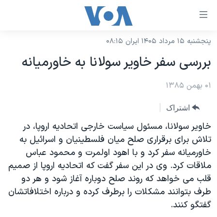
ینکهای
ابل
سترسی
پنجشنبه ۱۵ مرداد ۱۴۰۵ ایران ۰۸:۱۵
خانه
هش
بررسی سفر خاوير سولانا به خاورميانه
نسخه سبک وب‌سایت
ه
حتوای
۰۱ بهمن ۱۳۸۵
موضوع ها
صلی
برنامه های تلویزیونی
ایران
اشتراک
هش
جدول برنامه ها
ه
آمریکا
خاوير سولانا، مسئول سياست خارجی اتحاديه اروپا، در
فحه
صفحه‌های ویژه
تلاش برای برقراری صلح ميان فلسطينيان و اسرائيل به
جهان
صلی
خاورميانه سفر کرد و با اهود اولمرت و محمود عباس
فرکانس‌های صدای آمریکا
ورزشی
جام جهانی ۲۰۲۶
هش
ملاقات کرد. وی در اين سفر گفت که اتحاديه اروپا از صميم
پخش رادیویی
ه
گزیده‌ها
عملیات خشم حماسی
قلب می خواهد که روند صلح دوباره آغاز شود و هر دو
ستجو
طرف بتوانند مشکلات را برطرف کرده و درباره اختلافاتشان
۲۵۰سالگی آمریکا
ویژه برنامه‌ها
یادگیری زبان انگلیسی
گفتگو کنند.
ویدیوها
بایگانی برنامه‌های تلویزیونی