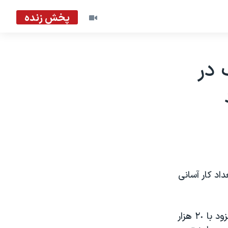
پخش زنده
 در
اد کار آسانی
با اين حال گرائم لمب، ژنرال بريتانيائی و جانشين فرمانده نيروهای ائتلاف، افزود با ٢٠ هزار