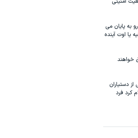
عيت امنيتی
و به پايان می
ه يا اوت آينده
ق خواهند
 از دستياران
م کرد فرد