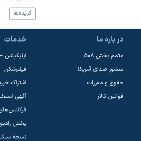
نرگس محمدی برنده جایزه نوبل صلح
گزيده‌ها
همایش محافظه‌کاران آمریکا «سی‌پک»
صفحه‌های ویژه
در باره ما
خدمات
سفر پرزیدنت ترامپ به چین
متمم بخش ۵۰۸
اپلیکیشن +VOA
منشور صدای آمریکا
فیلترشکن
حقوق و مقررات
اشتراک خبرن
قوانین تالار
آگهی استخد
فرکانس‌های 
پخش رادیو
یادگیری زبان انگلیسی
نسخه سبک 