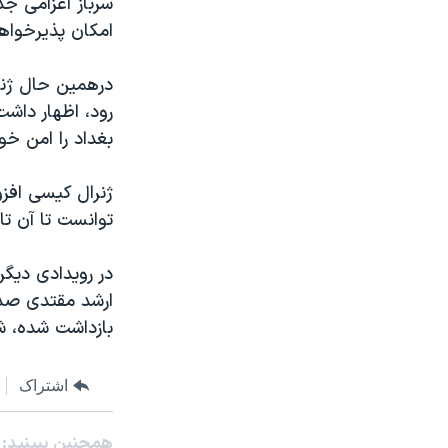
سرباز اعزامی جد
مستندها
فرهنگ و زندگی
امکان پذيرخواهد
حقوق شهروندی
انتخابات ریاست جمهوری آمریکا ۲۰۲۴
اقتصادی
حمله جمهوری اسلامی به اسرائیل
درهمين حال ژنرا
رود، اظهار داشت
رمز مهسا
علم و فناوری
بغداد را امن خو
اسرائیل در جنگ
ورزش زنان در ایران
گالری عکس
اعتراضات زن، زندگی، آزادی
ژنرال کيسی افزو
توانست تا آن تار
آرشیو پخش زنده
مجموعه مستندهای دادخواهی
تریبونال مردمی آبان ۹۸
در رويدادی ديگر
دادگاه حمید نوری
ارشد مقتدی صدر،
بازداشت شده، ش
چهل سال گروگان‌گیری
قانون شفافیت دارائی کادر رهبری ایران
اشتراک
اعتراضات مردمی آبان ۹۸
اسرائیل در جنگ
همچنبن ببینید: