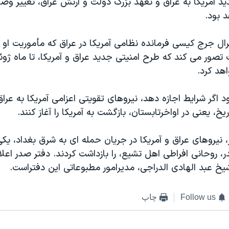
يد آمريکا به عراق و تعهد بزرگ دولت و ارتش عراق، تغيير وض
 بود.
ل جرج کيسی فرمانده نظامی آمريکا در عراق که مأموريت او ر
 تصور می کند که طرح امنيتی جديد عراق و آمريکا، تا ماه ژوئي
اهد کرد.
د اگر شرايط اجازه دهد، نيروهای تقويتی اعزامی آمريکا به عرا
يخ، يعنی در اواخرتابستان، بازگشت به آمريکا را آغاز کنند.
، نيروهای عراق و آمريکا در جريان حمله ای به شرق بغداد، يکی
 روحانی افراطی اهل تشيع، را بازداشت کردند. دفتر صدر اعلا
يخ عبد الهادی الدراجی، مديرامور مطبوعاتی اين دفتراست.
Follow us
چاپ