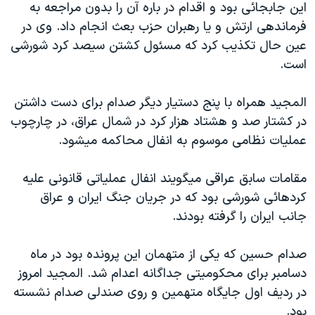
اين جابجائی بود و اقدام در باره آن را بدون مراجعه به
دنبال کنید
مستندها
فرهنگ و زندگی
فرماندهی ارتش و يا رهبران حزب بعث انجام داد. وی در
حقوق شهروندی
انتخابات ریاست جمهوری آمریکا ۲۰۲۴
عين حال تکذيب کرد که مسئول کشتن سيصد کرد شورشی
است.
اقتصادی
حمله جمهوری اسلامی به اسرائیل
رمز مهسا
علم و فناوری
المجيد همراه با پنج دستيار ديگر صدام برای دست داشتن
زبانهای مختلف
اسرائیل در جنگ
ورزش زنان در ایران
در کشتار صد و هشتاد هزار کرد در شمال عراق، در چارچوب
عمليات نظامی موسوم به انفال محاکمه ميشود.
گالری عکس
اعتراضات زن، زندگی، آزادی
آرشیو پخش زنده
مجموعه مستندهای دادخواهی
مقامات سابق عراقی ميگويند انفال عملياتی قانونی عليه
تریبونال مردمی آبان ۹۸
کردهائی شورشی بود که در جريان جنگ ايران و عراق
جانب ايران را گرفته بودند.
دادگاه حمید نوری
چهل سال گروگان‌گیری
صدام حسين که يکی از متهمان اين پرونده بود در ماه
قانون شفافیت دارائی کادر رهبری ایران
دسامبر برای محکوميتی جداگانه اعدام شد. المجيد امروز
در رديف اول جايگاه متهمين و روی صندلی صدام نشسته
اعتراضات مردمی آبان ۹۸
بود.