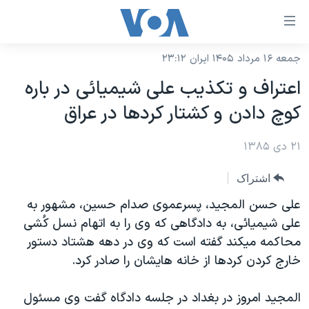
ینکهای
ابل
سترسی
جمعه ۱۶ مرداد ۱۴۰۵ ایران ۲۳:۱۲
خانه
هش
اعتراف و تکذيب علی شيميائی در باره
نسخه سبک وب‌سایت
ه
کوچ دادن و کشتار کردها در عراق
حتوای
موضوع ها
صلی
۲۱ دی ۱۳۸۵
برنامه های تلویزیونی
ایران
هش
جدول برنامه ها
ه
آمریکا
اشتراک
فحه
صفحه‌های ویژه
جهان
علی حسن المجيد، پسرعموی صدام حسين، مشهور به
صلی
فرکانس‌های صدای آمریکا
علی شيميائی، به دادگاهی که وی را به اتهام نسل کُشی
ورزشی
جام جهانی ۲۰۲۶
هش
محاکمه ميکند گفته است که وی در دهه هشتاد دستور
پخش رادیویی
ه
گزیده‌ها
عملیات خشم حماسی
خارج کردن کردها از خانه هايشان را صادر کرد.
ستجو
۲۵۰سالگی آمریکا
ویژه برنامه‌ها
یادگیری زبان انگلیسی
المجيد امروز در بغداد در جلسه دادگاه گفت وی مسئول
ویدیوها
بایگانی برنامه‌های تلویزیونی