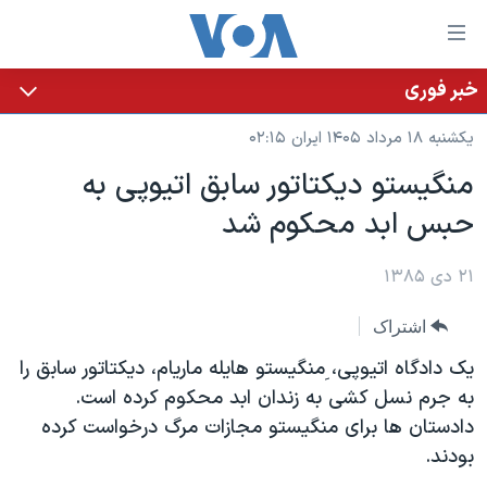
ینکهای
ابل
سترسی
خبر فوری
خانه
هش
یکشنبه ۱۸ مرداد ۱۴۰۵ ایران ۰۲:۱۵
نسخه سبک وب‌سایت
ه
منگيستو ديکتاتور سابق اتيوپی به
حتوای
موضوع ها
حبس ابد محکوم شد
صلی
برنامه های تلویزیونی
ایران
هش
جدول برنامه ها
ه
۲۱ دی ۱۳۸۵
آمریکا
فحه
صفحه‌های ویژه
جهان
اشتراک
صلی
فرکانس‌های صدای آمریکا
ورزشی
جام جهانی ۲۰۲۶
هش
یک دادگاه اتیوپی، ِمنگیستو هایله ماریام، دیکتاتور سابق را
پخش رادیویی
ه
گزیده‌ها
عملیات خشم حماسی
به جرم نسل کشی به زندان ابد محکوم کرده است.
ستجو
دادستان ها برای منگیستو مجازات مرگ درخواست کرده
۲۵۰سالگی آمریکا
ویژه برنامه‌ها
یادگیری زبان انگلیسی
بودند.
ویدیوها
بایگانی برنامه‌های تلویزیونی