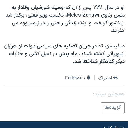
دنبال کنید
مستندها
فرهنگ و زندگی
او در سال ۱۹۹۱ پس از آن که وسیله شورشیان وفادار به
ملس زناوی Meles Zenawi، نخست وزیر فعلی، برکنار شد،
حقوق شهروندی
انتخابات ریاست جمهوری آمریکا ۲۰۲۴
از کشور گریخت و اینک زندگی راحتی را در زیمبابووه می
اقتصادی
حمله جمهوری اسلامی به اسرائیل
گذراند.
رمز مهسا
علم و فناوری
زبانهای مختلف
منگیستو، که در جریان تصفیه های سیاسی دولت او هزاران
اسرائیل در جنگ
ورزش زنان در ایران
اتیوپیائی کشته شدند، ماه پیش در نسل کشی و جنایات
گالری عکس
اعتراضات زن، زندگی، آزادی
دیگر گناهکار شناخته شد.
آرشیو پخش زنده
مجموعه مستندهای دادخواهی
تریبونال مردمی آبان ۹۸
اشتراک
Follow us
دادگاه حمید نوری
همچنبن ببینید:
چهل سال گروگان‌گیری
گزيده‌ها
قانون شفافیت دارائی کادر رهبری ایران
اعتراضات مردمی آبان ۹۸