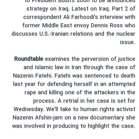
to President Bush's soon to be announced
دنبال کنید
مستندها
فرهنگ و زندگی
strategy on Iraq. Latest on Iraq. Part 2 of
correspondent Ali Farhoodi's interview with
حقوق شهروندی
انتخابات ریاست جمهوری آمریکا ۲۰۲۴
former Middle East envoy Dennis Ross who
اقتصادی
حمله جمهوری اسلامی به اسرائیل
discusses U.S.-Iranian relations and the nuclear
رمز مهسا
علم و فناوری
issue.
زبانهای مختلف
اسرائیل در جنگ
ورزش زنان در ایران
Roundtable
examines the perversion of justice
گالری عکس
اعتراضات زن، زندگی، آزادی
and Islamic law in Iran through the case of
آرشیو پخش زنده
مجموعه مستندهای دادخواهی
Nazenin Fatehi. Fatehi was sentenced to death
last year for defending herself in an attempted
تریبونال مردمی آبان ۹۸
rape and killing one of the attackers in the
دادگاه حمید نوری
process. A retrial in her case is set for
چهل سال گروگان‌گیری
Wednesday. We'll take to human rights activist
Nazenin Afshin-jam on a new documentary she
قانون شفافیت دارائی کادر رهبری ایران
was involved in producing to highlight the case.
اعتراضات مردمی آبان ۹۸