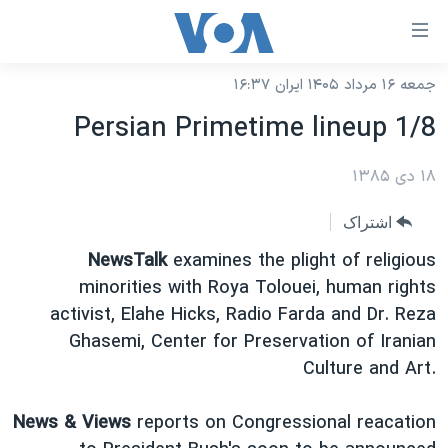
ینکهای
ابل
سترسی
جمعه ۱۶ مرداد ۱۴۰۵ ایران ۱۶:۳۷
خانه
هش
Persian Primetime lineup 1/8
نسخه سبک وب‌سایت
ه
حتوای
۱۸ دی ۱۳۸۵
موضوع ها
صلی
برنامه های تلویزیونی
ایران
اشتراک
هش
جدول برنامه ها
ه
آمریکا
NewsTalk
examines the plight of religious
فحه
صفحه‌های ویژه
minorities with Roya Tolouei, human rights
جهان
صلی
activist, Elahe Hicks, Radio Farda and Dr. Reza
فرکانس‌های صدای آمریکا
ورزشی
جام جهانی ۲۰۲۶
هش
Ghasemi, Center for Preservation of Iranian
پخش رادیویی
ه
گزیده‌ها
عملیات خشم حماسی
Culture and Art.
ستجو
۲۵۰سالگی آمریکا
ویژه برنامه‌ها
یادگیری زبان انگلیسی
News & Views
reports on Congressional reacation
ویدیوها
بایگانی برنامه‌های تلویزیونی