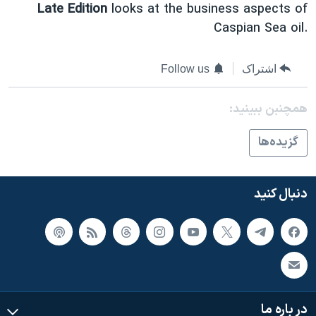
اسرائیل در جنگ
Late Edition
looks at the business aspects of
Caspian Sea oil.
نرگس محمدی برنده جایزه نوبل صلح
همایش محافظه‌کاران آمریکا «سی‌پک»
اشتراک
Follow us
صفحه‌های ویژه
سفر پرزیدنت ترامپ به چین
همچنبن ببینید:
گزيده‌ها
دنبال کنید
در باره ما