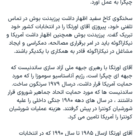
چپگرا به عمل آورد.
دنبال کنید
مستندها
فرهنگ و زندگی
حقوق شهروندی
انتخابات ریاست جمهوری آمریکا ۲۰۲۴
سخنگوی کاخ سفيد اظهار داشت پرزيدنت بوش در تماس
تلفنی خود، پيروزی آقای اورتگا را در انتخابات کشور خود
اقتصادی
حمله جمهوری اسلامی به اسرائیل
تبريک گفت. پرزيدنت بوش همچنين اظهار داشت آمريکا و
رمز مهسا
علم و فناوری
نيکاراگوئه بايد در امر برقراری مصالحه، دمکراسی و ايجاد
زبانهای مختلف
اسرائیل در جنگ
ورزش زنان در ایران
مشاغل در نيکاراگوئه قادر به همکاری با يکديگر باشند.
گالری عکس
اعتراضات زن، زندگی، آزادی
آقای اورتگا با رهبری جبهه ملی آزاد سازی ساندنيست که
آرشیو پخش زنده
مجموعه مستندهای دادخواهی
جبهه ای چپگرا است، رژيم آناستاسيو سوموزا را که مورد
تریبونال مردمی آبان ۹۸
حمايت آمريکا قرار داشت، درسال ۱۹۷۹ سرنگون ساخت.
ساندنيست ها که مورد حمايت اتحاد جماهير شوروی قرار
دادگاه حمید نوری
داشتند ، در سال های دهه ۱۹۸۰ جنگی داخلی را عليه
چهل سال گروگان‌گیری
شورشيان کونترا در پيش گرفتند. هزينه عمليات شورشيان
قانون شفافیت دارائی کادر رهبری ایران
کونترا را آمريکا تامين می کرد.
اعتراضات مردمی آبان ۹۸
آقای اورتگا ازسال ۱۹۸۵ تا سال ۱۹۹۰ که در انتخابات