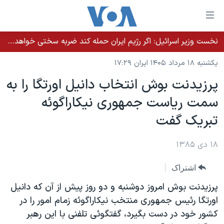
ینکهای
ابل
سترسی
نخست وزیر اسرائيل: اگر رژیم ایران حمله کند ضربه سختی خواهد خورد
خانه
هش
یکشنبه ۱۸ مرداد ۱۴۰۵ ایران ۱۷:۲۹
نسخه سبک وب‌سایت
ه
پرزيدنت بوش انتخاب دانيل اورتگا را به
حتوای
موضوع ها
سمت رياست جمهوری نيکاراگوئه
صلی
برنامه های تلویزیونی
ایران
هش
تبريک گفت
جدول برنامه ها
ه
آمریکا
فحه
صفحه‌های ویژه
۱۸ دی ۱۳۸۵
جهان
صلی
فرکانس‌های صدای آمریکا
ورزشی
جام جهانی ۲۰۲۶
هش
اشتراک
پخش رادیویی
ه
گزیده‌ها
عملیات خشم حماسی
پرزيدنت بوش امروز دوشنبه و دو روز پيش از آن که دانيل
ستجو
۲۵۰سالگی آمریکا
ویژه برنامه‌ها
اورتگا رئيس جمهوری منتخب نيکاراگوئه زمام امور را در
یادگیری زبان انگلیسی
کشور خود در دست بگيرد، گفتگوئی تلفنی با اين رهبر
ویدیوها
بایگانی برنامه‌های تلویزیونی