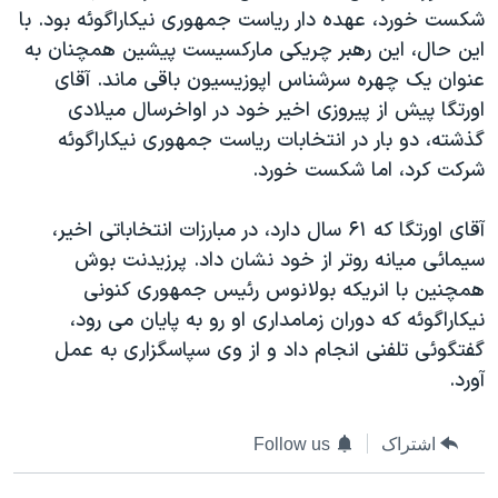
اسرائیل در جنگ
شکست خورد، عهده دار رياست جمهوری نيکاراگوئه بود. با
نرگس محمدی برنده جایزه نوبل صلح
اين حال، اين رهبر چريکی مارکسيست پيشين همچنان به
عنوان يک چهره سرشناس اپوزيسيون باقی ماند. آقای
همایش محافظه‌کاران آمریکا «سی‌پک»
اورتگا پيش از پيروزی اخير خود در اواخرسال ميلادی
صفحه‌های ویژه
گذشته، دو بار در انتخابات رياست جمهوری نيکاراگوئه
سفر پرزیدنت ترامپ به چین
شرکت کرد، اما شکست خورد.
آقای اورتگا که ۶۱ سال دارد، در مبارزات انتخاباتی اخير،
سيمائی ميانه روتر از خود نشان داد. پرزيدنت بوش
همچنين با انريکه بولانوس رئيس جمهوری کنونی
نيکاراگوئه که دوران زمامداری او رو به پايان می رود،
گفتگوئی تلفنی انجام داد و از وی سپاسگزاری به عمل
آورد.
اشتراک
Follow us