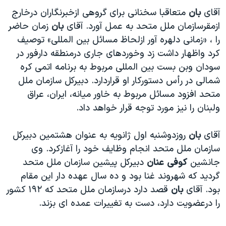
دنبال کنید
مستندها
فرهنگ و زندگی
آقای
بان
متعاقبا سخنانی برای گروهی ازخبرنگاران درخارج
ازمقرسازمان ملل متحد به عمل آورد. آقای
بان
زمان حاضر
حقوق شهروندی
انتخابات ریاست جمهوری آمریکا ۲۰۲۴
را ، «زمانی دلهره آور ازلحاظ مسائل بين المللی» توصيف
اقتصادی
حمله جمهوری اسلامی به اسرائیل
کرد واظهار داشت زد وخوردهای جاری درمنطقه دارفور در
رمز مهسا
علم و فناوری
سودان وبن بست بين المللی مربوط به برنامه اتمی کره
زبانهای مختلف
شمالی در رأس دستورکار او قراردارد. دبيرکل سازمان ملل
اسرائیل در جنگ
ورزش زنان در ایران
متحد افزود مسائل مربوط به خاور ميانه، ايران، عراق
گالری عکس
اعتراضات زن، زندگی، آزادی
ولبنان را نيز مورد توجه قرار خواهد داد.
آرشیو پخش زنده
مجموعه مستندهای دادخواهی
آقای
بان
روزدوشنبه اول ژانويه به عنوان هشتمين دبيرکل
تریبونال مردمی آبان ۹۸
سازمان ملل متحد انجام وظايف خود را آغازکرد. وی
دادگاه حمید نوری
جانشين
کوفی عنان
دبيرکل پيشين سازمان ملل متحد
چهل سال گروگان‌گیری
گرديد که شهروند غنا بود و ده سال عهده دار اين مقام
بود. آقای
بان
قصد دارد درسازمان ملل متحد که ۱۹۲ کشور
قانون شفافیت دارائی کادر رهبری ایران
را درعضويت دارد، دست به تغييرات عمده ای بزند.
اعتراضات مردمی آبان ۹۸