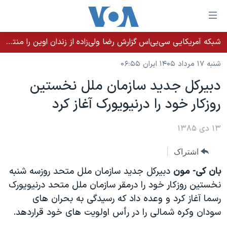
ینکهای
ابل
سترسی
شبکه آمریکایی سی‌بی‌‌اس گزارش رضا ولی‌زاده از زندان اوین را منتشر کرد؛ کامران حکمتی پیش از آغاز شیمی‌درمانی به زندان بازگردانده شد
خانه
هش
شنبه ۱۷ مرداد ۱۴۰۵ ایران ۰۶:۵۵
نسخه سبک وب‌سایت
ه
دبيرکل جديد سازمان ملل نخستين
حتوای
موضوع ها
روزکار خود را درنيويورک آغاز کرد
صلی
برنامه های تلویزیونی
ایران
هش
جدول برنامه ها
ه
۱۳ دی ۱۳۸۵
آمریکا
فحه
صفحه‌های ویژه
جهان
اشتراک
صلی
فرکانس‌های صدای آمریکا
ورزشی
جام جهانی ۲۰۲۶
هش
بان کی- مون
دبيرکل جديد سازمان ملل متحد روزسه شنبه
پخش رادیویی
ه
گزیده‌ها
عملیات خشم حماسی
نخستين روزکار خود را درمقر سازمان ملل متحد درنيويورک
ستجو
رسما آغاز کرد و وعده داد که رسيدگی به بحران های
۲۵۰سالگی آمریکا
ویژه برنامه‌ها
یادگیری زبان انگلیسی
سودان وکره شمالی را در رأس اولويت های خود قراردهد.
ویدیوها
بایگانی برنامه‌های تلویزیونی