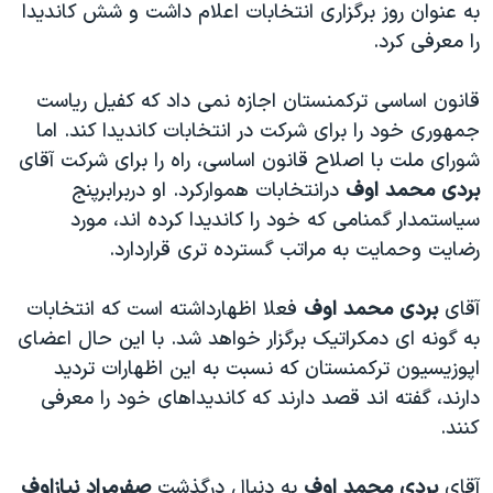
به عنوان روز برگزاری انتخابات اعلام داشت و شش کانديدا
دنبال کنید
مستندها
فرهنگ و زندگی
را معرفی کرد.
حقوق شهروندی
انتخابات ریاست جمهوری آمریکا ۲۰۲۴
قانون اساسی ترکمنستان اجازه نمی داد که کفيل رياست
اقتصادی
حمله جمهوری اسلامی به اسرائیل
جمهوری خود را برای شرکت در انتخابات کانديدا کند. اما
رمز مهسا
علم و فناوری
شورای ملت با اصلاح قانون اساسی، راه را برای شرکت آقای
زبانهای مختلف
اسرائیل در جنگ
ورزش زنان در ایران
بردی
محمد اوف
درانتخابات هموارکرد. او دربرابرپنج
سياستمدار گمنامی که خود را کانديدا کرده اند، مورد
گالری عکس
اعتراضات زن، زندگی، آزادی
رضايت وحمايت به مراتب گسترده تری قراردارد.
آرشیو پخش زنده
مجموعه مستندهای دادخواهی
تریبونال مردمی آبان ۹۸
آقای
بردی محمد اوف
فعلا اظهارداشته است که انتخابات
به گونه ای دمکراتيک برگزار خواهد شد. با اين حال اعضای
دادگاه حمید نوری
اپوزيسيون ترکمنستان که نسبت به اين اظهارات ترديد
چهل سال گروگان‌گیری
دارند، گفته اند قصد دارند که کانديداهای خود را معرفی
قانون شفافیت دارائی کادر رهبری ایران
کنند.
اعتراضات مردمی آبان ۹۸
آقای
بردی محمد اوف
به دنبال درگذشت
صفرمراد نيازاوف