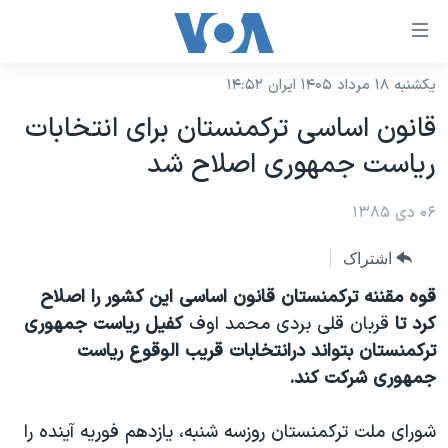
ینکهای
ابل
سترسی
یکشنبه ۱۸ مرداد ۱۴۰۵ ایران ۱۴:۵۲
خانه
هش
قانون اساسی ترکمنستان برای انتخابات
نسخه سبک وب‌سایت
ه
رياست جمهوری اصلاح شد
حتوای
موضوع ها
صلی
۰۶ دی ۱۳۸۵
برنامه های تلویزیونی
ایران
هش
جدول برنامه ها
ه
آمریکا
اشتراک
فحه
صفحه‌های ویژه
جهان
قوه مقننه ترکمنستان قانون اساسی اين کشور را اصلاح
صلی
فرکانس‌های صدای آمریکا
کرد تا
قربان قلی بردی محمد اوف
کفيل رياست جمهوری
ورزشی
جام جهانی ۲۰۲۶
هش
ترکمنستان بتواند درانتخابات قريب الوقوع رياست
پخش رادیویی
ه
گزیده‌ها
عملیات خشم حماسی
جمهوری شرکت کند.
ستجو
۲۵۰سالگی آمریکا
ویژه برنامه‌ها
یادگیری زبان انگلیسی
شورای ملت ترکمنستان روزسه شنبه، يازدهم فوريه آينده را
ویدیوها
بایگانی برنامه‌های تلویزیونی