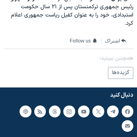
اسرائیل در جنگ
رئيس جمهوری ترکمنستان پس از ۲۱ سال حکومت
نرگس محمدی برنده جایزه نوبل صلح
استبدادی، خود را به عنوان کفيل رياست جمهوری اعلام
کرد.
همایش محافظه‌کاران آمریکا «سی‌پک»
صفحه‌های ویژه
اشتراک
Follow us
سفر پرزیدنت ترامپ به چین
همچنبن ببینید:
گزيده‌ها
دنبال کنید