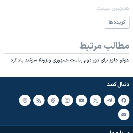
اسرائیل در جنگ
همچنبن ببینید:
نرگس محمدی برنده جایزه نوبل صلح
گزيده‌ها
همایش محافظه‌کاران آمریکا «سی‌پک»
صفحه‌های ویژه
مطالب مرتبط
سفر پرزیدنت ترامپ به چین
هوگو چاوز برای دور دوم رياست جمهوری ونزوئلا سوگند ياد کرد
دنبال کنید