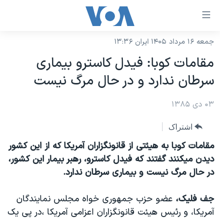
ینکهای
ابل
سترسی
جمعه ۱۶ مرداد ۱۴۰۵ ایران ۱۳:۳۶
خانه
هش
مقامات کوبا: فيدل کاسترو بيماری
نسخه سبک وب‌سایت
ه
سرطان ندارد و در حال مرگ نيست
حتوای
موضوع ها
صلی
۰۳ دی ۱۳۸۵
برنامه های تلویزیونی
ایران
هش
جدول برنامه ها
ه
آمریکا
اشتراک
فحه
صفحه‌های ویژه
جهان
مقامات کوبا به هيئتی از قانونگزاران آمريکا که از اين کشور
صلی
فرکانس‌های صدای آمریکا
ديدن ميکنند گفتند که فيدل کاسترو، رهبر بيمار اين کشور،
ورزشی
جام جهانی ۲۰۲۶
هش
در حال مرگ نيست و بيماری سرطان ندارد.
پخش رادیویی
ه
گزیده‌ها
عملیات خشم حماسی
ستجو
۲۵۰سالگی آمریکا
ویژه برنامه‌ها
جف فليک،
عضو حزب جمهوری خواه مجلس نمايندگان
یادگیری زبان انگلیسی
آمريکا، و رئيس هيئت قانونگزاران اعزامی آمريکا ،در پی يک
ویدیوها
بایگانی برنامه‌های تلویزیونی