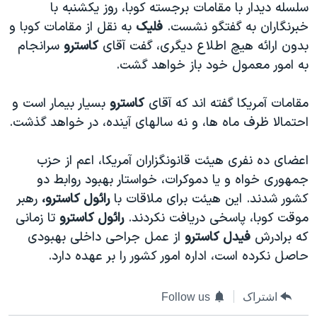
سلسله ديدار با مقامات برجسته کوبا، روز يکشنبه با
دنبال کنید
مستندها
فرهنگ و زندگی
خبرنگاران به گفتگو نشست.
فليک
به نقل از مقامات کوبا و
حقوق شهروندی
انتخابات ریاست جمهوری آمریکا ۲۰۲۴
بدون ارائه هيچ اطلاع ديگری، گفت آقای
کاسترو
سرانجام
به امور معمول خود باز خواهد گشت.
اقتصادی
حمله جمهوری اسلامی به اسرائیل
رمز مهسا
علم و فناوری
مقامات آمريکا گفته اند که آقای
کاسترو
بسيار بيمار است و
زبانهای مختلف
اسرائیل در جنگ
ورزش زنان در ایران
احتمالا ظرف ماه ها، و نه سالهای آينده، در خواهد گذشت.
گالری عکس
اعتراضات زن، زندگی، آزادی
اعضای ده نفری هيئت قانونگزاران آمريکا، اعم از حزب
آرشیو پخش زنده
مجموعه مستندهای دادخواهی
جمهوری خواه و يا دموکرات، خواستار بهبود روابط دو
تریبونال مردمی آبان ۹۸
کشور شدند. اين هيئت برای ملاقات با
رائول کاسترو،
رهبر
موقت کوبا، پاسخی دريافت نکردند.
رائول کاسترو
تا زمانی
دادگاه حمید نوری
که برادرش
فيدل کاسترو
از عمل جراحی داخلی بهبودی
چهل سال گروگان‌گیری
حاصل نکرده است، اداره امور کشور را بر عهده دارد.
قانون شفافیت دارائی کادر رهبری ایران
اعتراضات مردمی آبان ۹۸
اشتراک
Follow us