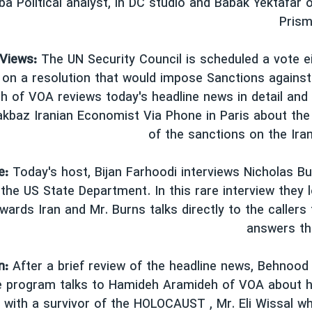
ba Political analyst, in DC studio and Babak Yektafar
Prism
Views:
The UN Security Council is scheduled a vote e
 on a resolution that would impose Sanctions against
 of VOA reviews today's headline news in detail and 
kbaz Iranian Economist Via Phone in Paris about the 
of the sanctions on the Ira
e:
Today's host, Bijan Farhoodi interviews Nicholas B
the US State Department. In this rare interview they 
owards Iran and Mr. Burns talks directly to the callers
answers th
n:
After a brief review of the headline news, Behnood
e program talks to Hamideh Aramideh of VOA about he
w with a survivor of the HOLOCAUST , Mr. Eli Wissal 