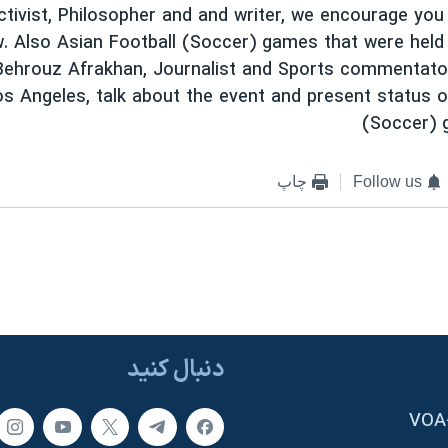
ctivist, Philosopher and and writer, we encourage you
w. Also Asian Football (Soccer) games that were held
Behrouz Afrakhan, Journalist and Sports commentato
s Angeles, talk about the event and present status o
(Soccer) 
Follow us
چاپ
دنبال کنید