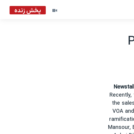
پخش زنده
P
Newstal
Recently,
the sale
VOA and 
ramificat
Mansour, E