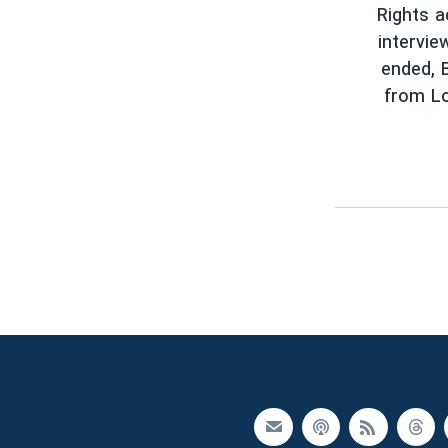
Rights a
intervie
ended, 
from Lo