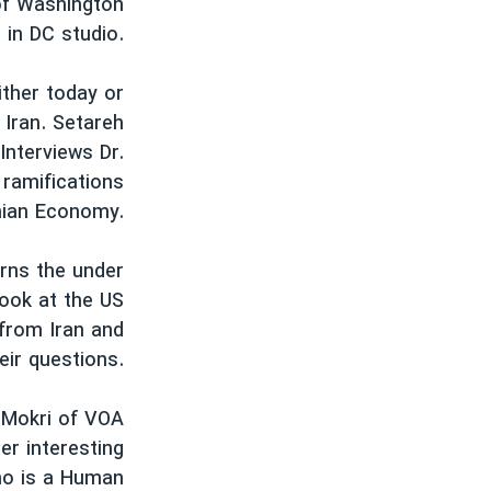
 of Washington
مستندها
فرهنگ و زندگی
 in DC studio.
حقوق شهروندی
انتخابات ریاست جمهوری آمریکا ۲۰۲۴
اقتصادی
حمله جمهوری اسلامی به اسرائیل
ither today or
 Iran. Setareh
رمز مهسا
علم و فناوری
Interviews Dr.
اسرائیل در جنگ
ورزش زنان در ایران
ramifications
گالری عکس
اعتراضات زن، زندگی، آزادی
nian Economy.
آرشیو پخش زنده
مجموعه مستندهای دادخواهی
urns the under
تریبونال مردمی آبان ۹۸
look at the US
دادگاه حمید نوری
 from Iran and
eir questions.
چهل سال گروگان‌گیری
قانون شفافیت دارائی کادر رهبری ایران
 Mokri of VOA
اعتراضات مردمی آبان ۹۸
r interesting
who is a Human
اسرائیل در جنگ