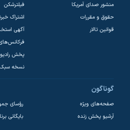
منشور صدای آمریکا
فیلترشکن
حقوق و مقررات
اشتراک خبرن
قوانین تالار
آگهی استخد
فرکانس‌های 
پخش رادیو
یادگیری زبان انگلیسی
نسخه سبک 
دنبال کنید
گوناگون
صفحه‌های ویژه
رؤسای جمهو
آرشیو پخش زنده
بایگانی برن
زبانهای مختلف