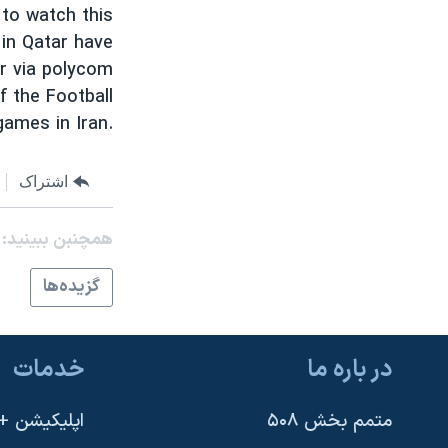
 to watch this
نرگس محمدی برنده جایزه نوبل صلح
 in Qatar have
همایش محافظه‌کاران آمریکا «سی‌پک»
r via polycom
f the Football
صفحه‌های ویژه
games in Iran.
سفر پرزیدنت ترامپ به چین
اشتراک
همچنبن ببینید:
گزيده‌ها
در باره ما
خدمات
متمم بخش ۵۰۸
اپلیکیشن +VOA