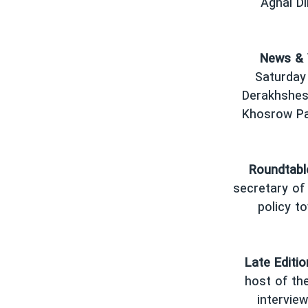
Aghai Di
News & 
Saturday
Derakhshesh
Khosrow Pa
Roundtabl
secretary of 
policy t
Late Editio
host of th
intervie