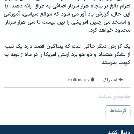
اعزام بالغ بر پنجاه هزار سرباز اضافی به عراق ارائه دهند. با
دنبال کنید
مستندها
فرهنگ و زندگی
این حال، گزارش یاد آور می شود که موانع سیاسی، آموزشی
حقوق شهروندی
انتخابات ریاست جمهوری آمریکا ۲۰۲۴
و استخدامی چنین افزایشی را بین بيست تا سی هزار سرباز
اقتصادی
حمله جمهوری اسلامی به اسرائیل
محدود خواهد کرد.
رمز مهسا
علم و فناوری
زبانهای مختلف
یک گزارش دیگر حاکی است که پنتاگون قصد دارد یک تیپ
اسرائیل در جنگ
ورزش زنان در ایران
از لشکر هشتاد و دو هوابرد ارتش امریکا را در ماه ژانویه به
گالری عکس
اعتراضات زن، زندگی، آزادی
کویت بفرستد.
آرشیو پخش زنده
مجموعه مستندهای دادخواهی
اشتراک
Follow us
تریبونال مردمی آبان ۹۸
دادگاه حمید نوری
همچنبن ببینید:
چهل سال گروگان‌گیری
گزيده‌ها
قانون شفافیت دارائی کادر رهبری ایران
اعتراضات مردمی آبان ۹۸
دنبال کنید