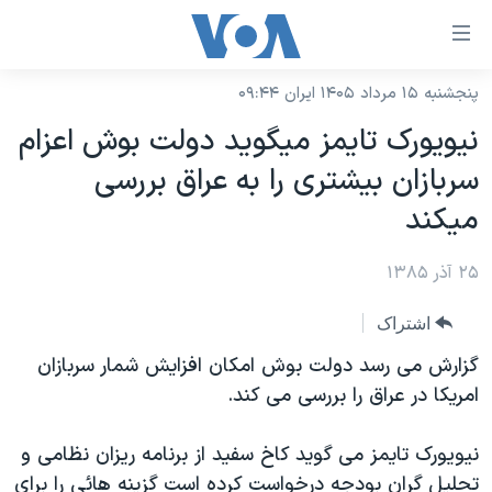
ینکهای
ابل
سترسی
پنجشنبه ۱۵ مرداد ۱۴۰۵ ایران ۰۹:۴۴
خانه
هش
نيويورک تايمز ميگويد دولت بوش اعزام
نسخه سبک وب‌سایت
ه
سربازان بيشتری را به عراق بررسی
حتوای
موضوع ها
ميکند
صلی
برنامه های تلویزیونی
ایران
هش
۲۵ آذر ۱۳۸۵
جدول برنامه ها
ه
آمریکا
فحه
صفحه‌های ویژه
جهان
اشتراک
صلی
فرکانس‌های صدای آمریکا
ورزشی
جام جهانی ۲۰۲۶
گزارش می رسد دولت بوش امکان افزایش شمار سربازان
هش
پخش رادیویی
امریکا در عراق را بررسی می کند.
ه
گزیده‌ها
عملیات خشم حماسی
ستجو
۲۵۰سالگی آمریکا
ویژه برنامه‌ها
یادگیری زبان انگلیسی
نیویورک تایمز می گوید کاخ سفید از برنامه ریزان نظامی و
ویدیوها
بایگانی برنامه‌های تلویزیونی
تحلیل گران بودجه درخواست کرده است گزینه هائی را برای