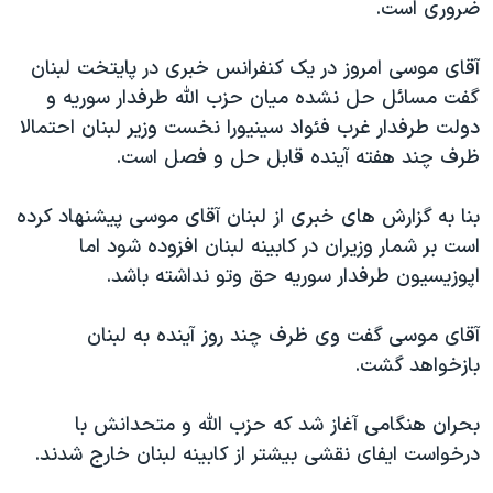
ضروری است.
دنبال کنید
مستندها
فرهنگ و زندگی
حقوق شهروندی
انتخابات ریاست جمهوری آمریکا ۲۰۲۴
آقای موسی امروز در يک کنفرانس خبری در پايتخت لبنان
گفت مسائل حل نشده ميان حزب الله طرفدار سوريه و
اقتصادی
حمله جمهوری اسلامی به اسرائیل
دولت طرفدار غرب فئواد سينيورا نخست وزير لبنان احتمالا
رمز مهسا
علم و فناوری
ظرف چند هفته آينده قابل حل و فصل است.
زبانهای مختلف
اسرائیل در جنگ
ورزش زنان در ایران
بنا به گزارش های خبری از لبنان آقای موسی پيشنهاد کرده
گالری عکس
اعتراضات زن، زندگی، آزادی
است بر شمار وزيران در کابينه لبنان افزوده شود اما
آرشیو پخش زنده
مجموعه مستندهای دادخواهی
اپوزيسيون طرفدار سوريه حق وتو نداشته باشد.
تریبونال مردمی آبان ۹۸
آقای موسی گفت وی ظرف چند روز آينده به لبنان
دادگاه حمید نوری
بازخواهد گشت.
چهل سال گروگان‌گیری
قانون شفافیت دارائی کادر رهبری ایران
بحران هنگامی آغاز شد که حزب الله و متحدانش با
درخواست ايفای نقشی بيشتر از کابينه لبنان خارج شدند.
اعتراضات مردمی آبان ۹۸