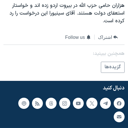
اسرائیل در جنگ
هزاران حامی حزب الله در بيروت اردو زده اند و خواستار
نرگس محمدی برنده جایزه نوبل صلح
استعفای دولت هستند. آقای سينيورا اين درخواست را رد
کرده است.
همایش محافظه‌کاران آمریکا «سی‌پک»
صفحه‌های ویژه
اشتراک
Follow us
سفر پرزیدنت ترامپ به چین
همچنبن ببینید:
گزيده‌ها
دنبال کنید