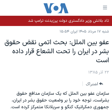
ینکهای
ابل
سترسی
تاد بلانش وزیر دادگستری دولت پرزیدنت ترامپ شد
خانه
هش
شنبه ۱۷ مرداد ۱۴۰۵ ایران ۱۵:۵۴
نسخه سبک وب‌سایت
ه
عفو بين الملل: بحث اتمی نقض حقوق
حتوای
موضوع ها
بشر در ايران را تحت الشعاع قرار داده
صلی
برنامه های تلویزیونی
ایران
هش
است
جدول برنامه ها
ه
آمریکا
فحه
صفحه‌های ویژه
۲۲ آذر ۱۳۸۵
جهان
صلی
فرکانس‌های صدای آمریکا
ورزشی
جام جهانی ۲۰۲۶
هش
اشتراک
پخش رادیویی
ه
گزیده‌ها
عملیات خشم حماسی
سازمان عفو بين الملل که يک سازمان مدافع حقوق
ستجو
۲۵۰سالگی آمریکا
ویژه برنامه‌ها
بشراست، توجه خود را بر وضعيت حقوق بشر در ايران،
یادگیری زبان انگلیسی
جمهوری دمکراتيک کنگو و سريلانکا متمرکز کرده است.
ویدیوها
بایگانی برنامه‌های تلویزیونی