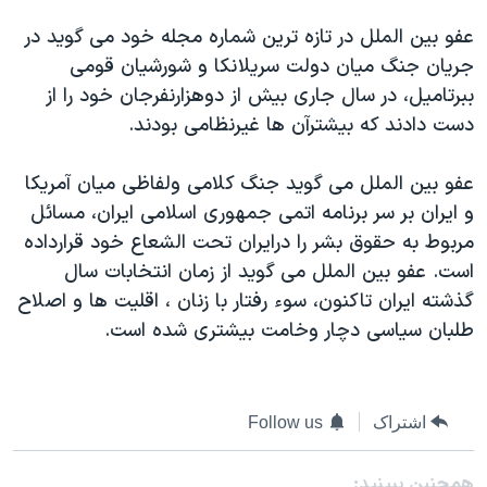
دنبال کنید
مستندها
فرهنگ و زندگی
عفو بين الملل در تازه ترين شماره مجله خود می گويد در
حقوق شهروندی
انتخابات ریاست جمهوری آمریکا ۲۰۲۴
جريان جنگ ميان دولت سريلانکا و شورشيان قومی
ببرتاميل، در سال جاری بيش از دوهزارنفرجان خود را از
اقتصادی
حمله جمهوری اسلامی به اسرائیل
دست دادند که بيشترآن ها غيرنظامی بودند.
رمز مهسا
علم و فناوری
زبانهای مختلف
اسرائیل در جنگ
ورزش زنان در ایران
عفو بين الملل می گويد جنگ کلامی ولفاظی ميان آمريکا
و ايران بر سر برنامه اتمی جمهوری اسلامی ايران، مسائل
گالری عکس
اعتراضات زن، زندگی، آزادی
مربوط به حقوق بشر را درايران تحت الشعاع خود قرارداده
آرشیو پخش زنده
مجموعه مستندهای دادخواهی
است. عفو بين الملل می گويد از زمان انتخابات سال
تریبونال مردمی آبان ۹۸
گذشته ايران تاکنون، سوء رفتار با زنان ، اقليت ها و اصلاح
طلبان سياسی دچار وخامت بيشتری شده است.
دادگاه حمید نوری
چهل سال گروگان‌گیری
قانون شفافیت دارائی کادر رهبری ایران
اشتراک
Follow us
اعتراضات مردمی آبان ۹۸
همچنبن ببینید: