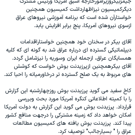
جيمزبيکروزيرامورخارجه اسبق آمريکا ورئيس مشترک
اسرائیل در جنگ
ديگرکميسيون نيزاظهارداشت کميسيون همچنين
نرگس محمدی برنده جایزه نوبل صلح
خواستارآن شده است که برنامه آموزشی نيروهای عراق
همایش محافظه‌کاران آمریکا «سی‌پک»
ازسوی نيروهای آمريکا، پنج برابر افزايش يابد.
صفحه‌های ویژه
آقای بيکر در سخنان خود همچنين خواستاراقدامات
سفر پرزیدنت ترامپ به چین
ديپلماتيکی گسترده ای درباره عراق شد به گونه ای که کليه
همسايگان عراق، ازجمله ايران وسوريه را نيزشامل گردد.
آقای بيکرهمچنين ازپرزيدنت بوش خواست که کوشش
های مربوط به يک صلح گسترده تر درخاورميانه را احيا کند.
کاخ سفيد می گويد پرزيدنت بوش روزچهارشنبه اين گزارش
را با کميته اطلاعاتی کنگره آمريکا مورد بحث وبررسی
قرارداد. پرزيدنت بوش می گويد اين گزارش به دولت آمريکا
امکان خواهد داد که زمينه مشترکی را درجهت منافع کشور
پيدا کند. پرزيدنت بوش يافته های کميسيون مطالعات
عراق را " بسيارجالب" توصيف کرد.