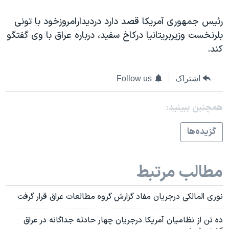
رئيس جمهوری آمريکا قصد دارد درديدارامروزخود با تونی
بلرنخست وزيربريتانيا درکاخ سفيد، درباره عراق با وی گفتگو
کند.
اشتراک
Follow us
همچنبن ببینید:
گزيده‌ها
مطالب مرتبط
نوری المالکی درجريان مفاد گزارش گروه مطالعات عراق قرار گرفت
ده تن از نظاميان آمريکا درجريان چهار حادثه جداگانه در عراق