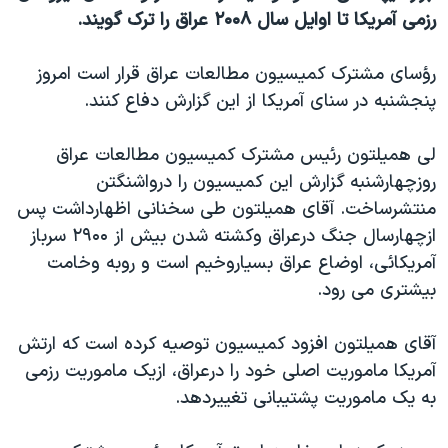
رزمی آمريکا تا اوايل سال ۲۰۰۸ عراق را ترک گويند.
دنبال کنید
مستندها
فرهنگ و زندگی
حقوق شهروندی
انتخابات ریاست جمهوری آمریکا ۲۰۲۴
رؤسای مشترک کميسيون مطالعات عراق قرار است امروز
اقتصادی
حمله جمهوری اسلامی به اسرائیل
پنجشنبه در سنای آمريکا از اين گزارش دفاع کنند.
رمز مهسا
علم و فناوری
زبانهای مختلف
لی هميلتون رئيس مشترک کميسيون مطالعات عراق
اسرائیل در جنگ
ورزش زنان در ایران
روزچهارشنبه گزارش اين کميسيون را درواشنگتن
گالری عکس
اعتراضات زن، زندگی، آزادی
منتشرساخت. آقای هميلتون طی سخنانی اظهارداشت پس
ازچهارسال جنگ درعراق وکشته شدن بيش از ۲۹۰۰ سرباز
آرشیو پخش زنده
مجموعه مستندهای دادخواهی
آمريکائی، اوضاع عراق بسياروخيم است و روبه وخامت
تریبونال مردمی آبان ۹۸
بيشتری می رود.
دادگاه حمید نوری
آقای هميلتون افزود کميسيون توصيه کرده است که ارتش
چهل سال گروگان‌گیری
آمريکا ماموريت اصلی خود را درعراق، ازيک ماموريت رزمی
قانون شفافیت دارائی کادر رهبری ایران
به يک ماموريت پشتيبانی تغييردهد.
اعتراضات مردمی آبان ۹۸