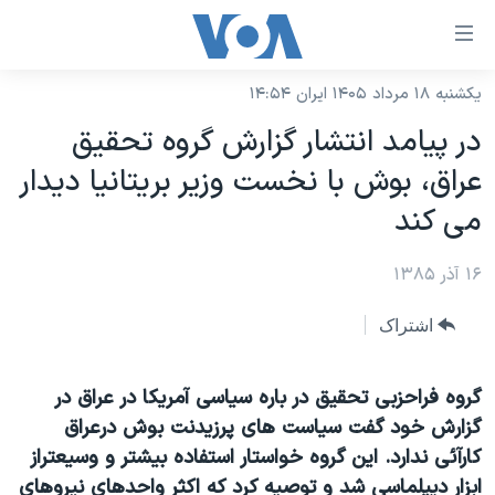
ینکهای
ابل
سترسی
یکشنبه ۱۸ مرداد ۱۴۰۵ ایران ۱۴:۵۴
خانه
هش
در پيامد انتشار گزارش گروه تحقيق
نسخه سبک وب‌سایت
ه
عراق، بوش با نخست وزير بريتانيا ديدار
حتوای
موضوع ها
می کند
صلی
برنامه های تلویزیونی
ایران
هش
۱۶ آذر ۱۳۸۵
جدول برنامه ها
ه
آمریکا
فحه
صفحه‌های ویژه
جهان
اشتراک
صلی
فرکانس‌های صدای آمریکا
ورزشی
جام جهانی ۲۰۲۶
هش
پخش رادیویی
گروه فراحزبی تحقيق در باره سياسی آمريکا در عراق در
ه
گزیده‌ها
عملیات خشم حماسی
گزارش خود گفت سياست های پرزيدنت بوش درعراق
ستجو
۲۵۰سالگی آمریکا
ویژه برنامه‌ها
یادگیری زبان انگلیسی
کارآئی ندارد. اين گروه خواستار استفاده بيشتر و وسيعتراز
ویدیوها
بایگانی برنامه‌های تلویزیونی
ابزار ديپلماسی شد و توصيه کرد که اکثر واحدهای نيروهای