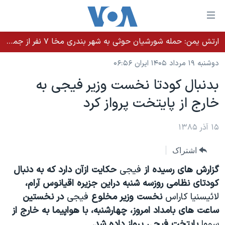
ینکهای
ابل
سترسی
ارتش یمن: حمله شورشیان حوثی به شهر بندری مخا ۷ نفر از جمله غیرنظامیان را کشت
خانه
هش
دوشنبه ۱۹ مرداد ۱۴۰۵ ایران ۰۶:۵۶
نسخه سبک وب‌سایت
ه
بدنبال کودتا نخست وزير فيجی به
حتوای
موضوع ها
خارج از پايتخت پرواز کرد
صلی
برنامه های تلویزیونی
ایران
هش
جدول برنامه ها
ه
۱۵ آذر ۱۳۸۵
آمریکا
فحه
صفحه‌های ویژه
جهان
اشتراک
صلی
فرکانس‌های صدای آمریکا
ورزشی
جام جهانی ۲۰۲۶
هش
گزارش های رسيده از
فيجی
حکايت ازآن دارد که به دنبال
پخش رادیویی
ه
گزیده‌ها
عملیات خشم حماسی
کودتای نظامی روزسه شنبه دراين جزيره اقيانوس آرام،
ستجو
لائيسنيا کاراس
نخست وزير مخلوع
فيجی
در نخستين
۲۵۰سالگی آمریکا
ویژه برنامه‌ها
یادگیری زبان انگلیسی
ساعت های بامداد امروز، چهارشنبه، با هواپيما به خارج از
ویدیوها
بایگانی برنامه‌های تلویزیونی
سووا
پايتخت فيجی پرواز داده شد.