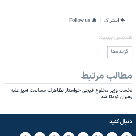
اسرائیل در جنگ
نرگس محمدی برنده جایزه نوبل صلح
اشتراک
Follow us
همایش محافظه‌کاران آمریکا «سی‌پک»
صفحه‌های ویژه
همچنبن ببینید:
سفر پرزیدنت ترامپ به چین
گزيده‌ها
مطالب مرتبط
نخست وزير مخلوع فيجی خواستار تظاهرات مسالمت آميز عليه
رهبران کودتا شد
دنبال کنید