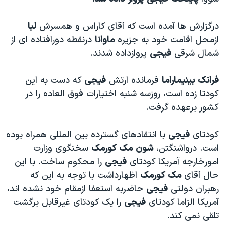
دنبال کنید
مستندها
فرهنگ و زندگی
درگزارش ها آمده است که آقای کاراس و همسرش
لبا
حقوق شهروندی
انتخابات ریاست جمهوری آمریکا ۲۰۲۴
ازمحل اقامت خود به جزيره
ماوانا
درنقطه دورافتاده ای از
اقتصادی
حمله جمهوری اسلامی به اسرائیل
شمال شرقی
فيجی
پروازداده شدند.
رمز مهسا
علم و فناوری
زبانهای مختلف
فرانک بينيماراما
فرمانده ارتش
فيجی
که دست به اين
اسرائیل در جنگ
ورزش زنان در ایران
کودتا زده است، روزسه شنبه اختيارات فوق العاده را در
گالری عکس
اعتراضات زن، زندگی، آزادی
کشور برعهده گرفت.
آرشیو پخش زنده
مجموعه مستندهای دادخواهی
کودتای
فيجی
با انتقادهای گسترده بين المللی همراه بوده
تریبونال مردمی آبان ۹۸
است. درواشنگتن،
شون مک کورمک
سخنگوی وزارت
دادگاه حمید نوری
امورخارجه آمريکا کودتای
فيجی
را محکوم ساخت. با اين
چهل سال گروگان‌گیری
حال آقای
مک کورمک
اظهارداشت با توجه به اين که
رهبران دولتی
فيجی
حاضربه استعفا ازمقام خود نشده اند،
قانون شفافیت دارائی کادر رهبری ایران
آمريکا الزاما کودتای
فيجی
را يک کودتای غيرقابل برگشت
اعتراضات مردمی آبان ۹۸
تلقی نمی کند.