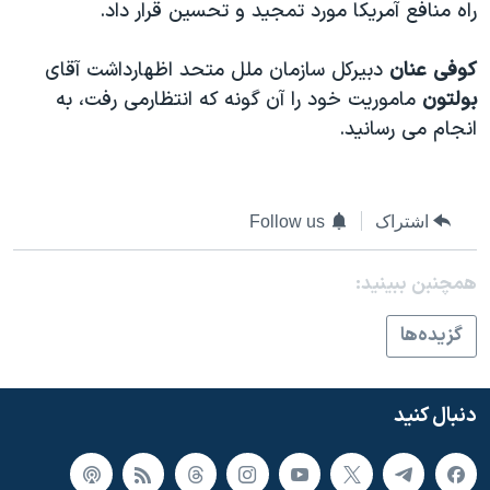
اسرائیل در جنگ
راه منافع آمريکا مورد تمجيد و تحسين قرار داد.
نرگس محمدی برنده جایزه نوبل صلح
کوفی عنان
دبيرکل سازمان ملل متحد اظهارداشت آقای
همایش محافظه‌کاران آمریکا «سی‌پک»
بولتون
ماموريت خود را آن گونه که انتظارمی رفت، به
صفحه‌های ویژه
انجام می رسانيد.
سفر پرزیدنت ترامپ به چین
اشتراک
Follow us
همچنبن ببینید:
گزيده‌ها
دنبال کنید