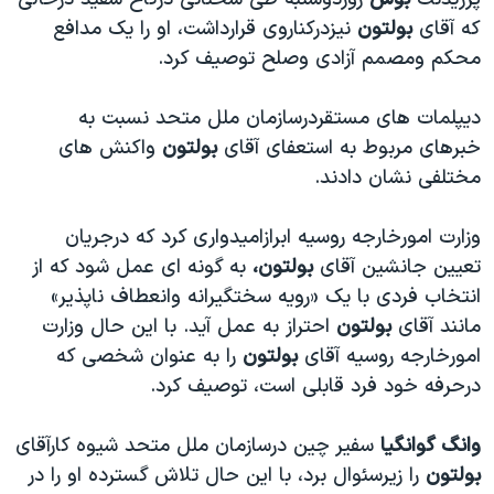
دنبال کنید
مستندها
فرهنگ و زندگی
که آقای
بولتون
نيزدرکناروی قرارداشت، او را يک مدافع
محکم ومصمم آزادی وصلح توصيف کرد.
حقوق شهروندی
انتخابات ریاست جمهوری آمریکا ۲۰۲۴
اقتصادی
حمله جمهوری اسلامی به اسرائیل
ديپلمات های مستقردرسازمان ملل متحد نسبت به
رمز مهسا
علم و فناوری
خبرهای مربوط به استعفای آقای
بولتون
واکنش های
زبانهای مختلف
مختلفی نشان دادند.
اسرائیل در جنگ
ورزش زنان در ایران
گالری عکس
اعتراضات زن، زندگی، آزادی
وزارت امورخارجه روسيه ابرازاميدواری کرد که درجريان
آرشیو پخش زنده
مجموعه مستندهای دادخواهی
تعيين جانشين آقای
بولتون،
به گونه ای عمل شود که از
انتخاب فردی با يک «رويه سختگيرانه وانعطاف ناپذير»
تریبونال مردمی آبان ۹۸
مانند آقای
بولتون
احتراز به عمل آيد. با اين حال وزارت
دادگاه حمید نوری
امورخارجه روسيه آقای
بولتون
را به عنوان شخصی که
چهل سال گروگان‌گیری
درحرفه خود فرد قابلی است، توصيف کرد.
قانون شفافیت دارائی کادر رهبری ایران
وانگ گوانگيا
سفير چين درسازمان ملل متحد شيوه کارآقای
اعتراضات مردمی آبان ۹۸
بولتون
را زيرسئوال برد، با اين حال تلاش گسترده او را در