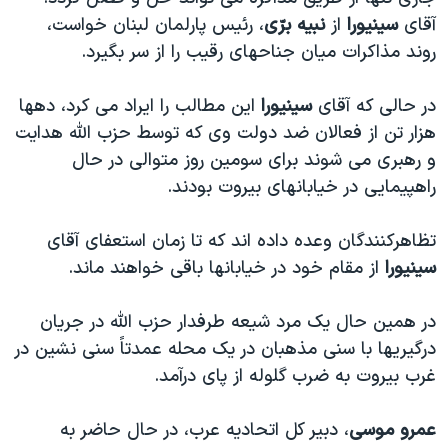
دنبال کنید
مستندها
فرهنگ و زندگی
آقای
سينيورا
از
نبيه برّی
، رئيس پارلمان لبنان خواست،
روند مذاکرات ميان جناحهای رقيب را از سر بگيرد.
حقوق شهروندی
انتخابات ریاست جمهوری آمریکا ۲۰۲۴
اقتصادی
حمله جمهوری اسلامی به اسرائیل
در حالی که آقای
سينيورا
اين مطالب را ايراد می کرد، دهها
رمز مهسا
علم و فناوری
هزار تن از فعالان ضد دولت وی که توسط حزب الله هدايت
زبانهای مختلف
و رهبری می شوند برای سومين روز متوالی در حال
اسرائیل در جنگ
ورزش زنان در ایران
راهپيمايی در خيابانهای بيروت بودند.
گالری عکس
اعتراضات زن، زندگی، آزادی
آرشیو پخش زنده
مجموعه مستندهای دادخواهی
تظاهرکنندگان وعده داده اند که تا زمان استعفای آقای
سينيورا
از مقام خود در خيابانها باقی خواهند ماند.
تریبونال مردمی آبان ۹۸
دادگاه حمید نوری
در همين حال يک مرد شيعه طرفدار حزب الله در جريان
چهل سال گروگان‌گیری
درگيريها با سنی مذهبان در يک محله عمدتاً سنی نشين در
غرب بيروت به ضرب گلوله از پای درآمد.
قانون شفافیت دارائی کادر رهبری ایران
اعتراضات مردمی آبان ۹۸
عمرو موسی
، دبير کل اتحاديه عرب، در حال حاضر به