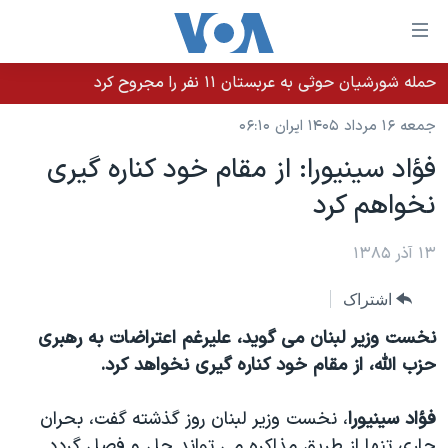
ینکهای
ابل
سترسی
حمله شورشیان حوثی به عربستان ۱۱ نفر را مجروح کرد
خانه
هش
جمعه ۱۶ مرداد ۱۴۰۵ ایران ۰۶:۱۰
نسخه سبک وب‌سایت
ه
فؤاد سينيورا: از مقام خود کناره گيری
حتوای
موضوع ها
نخواهم کرد
صلی
برنامه های تلویزیونی
ایران
هش
جدول برنامه ها
ه
۱۳ آذر ۱۳۸۵
آمریکا
فحه
صفحه‌های ویژه
جهان
اشتراک
صلی
فرکانس‌های صدای آمریکا
ورزشی
جام جهانی ۲۰۲۶
هش
نخست وزير لبنان می گويد، عليرغم اعتراضات به رهبری
پخش رادیویی
ه
گزیده‌ها
عملیات خشم حماسی
حزب الله، از مقام خود کناره گيری نخواهد کرد.
ستجو
۲۵۰سالگی آمریکا
ویژه برنامه‌ها
یادگیری زبان انگلیسی
فؤاد سينيورا
، نخست وزير لبنان روز گذشته گفت، بحران
ویدیوها
بایگانی برنامه‌های تلویزیونی
جاری تنها از طريق مذاکره می تواند حل و فصل گردد.