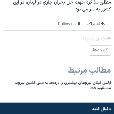
اسرائیل در جنگ
منظور مذاکره جهت حل بحران جاری در لبنان، در اين
کشور به سر می برد.
نرگس محمدی برنده جایزه نوبل صلح
همایش محافظه‌کاران آمریکا «سی‌پک»
اشتراک
Follow us
صفحه‌های ویژه
همچنبن ببینید:
سفر پرزیدنت ترامپ به چین
گزيده‌ها
مطالب مرتبط
ارتش لبنان نيروهای بيشتری را درمحلات سنی نشين بيروت
مستقرساخت
دنبال کنید