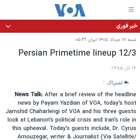
لینکها
قاب
دسترس
خبر فوری
خانه
جه
شنبه ۱۷ مرداد ۱۴۰۵ ایران ۰۵:۳۱
نسخه سبک وب‌سایت
ب
Persian Primetime lineup 12/3
محتوا
موضوع ها
اصل
برنامه های تلویزیونی
ایران
۱۲ آذر ۱۳۸۵
جه
جدول برنامه ها
ب
آمریکا
اشتراک
صفح
صفحه‌های ویژه
جهان
News Talk
: After a brief review of the headline
اصل
فرکانس‌های صدای آمریکا
جام جهانی ۲۰۲۶
ورزشی
news by Payam Yazdian of VOA, today's host
جه
Jamshid Chaharlengi of VOA and his three guests
پخش رادیویی
ب
عملیات خشم حماسی
گزیده‌ها
look at Lebanon's political crisis and Iran's role in
جستج
ویژه برنامه‌ها
۲۵۰سالگی آمریکا
this upheaval. Today's guests include, Dr. Cyrus
یادگیری زبان انگلیسی
بایگانی برنامه‌های تلویزیونی
ویدیوها
Amouzegar, writer & Journalist (Via Satellite/