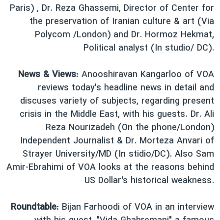
Paris) , Dr. Reza Ghassemi, Director of Center for
دنبال کنید
فرهنگ و زندگی
مستندها
the preservation of Iranian culture & art (Via
انتخابات ریاست جمهوری آمریکا ۲۰۲۴
حقوق شهروندی
Polycom /London) and Dr. Hormoz Hekmat,
حمله جمهوری اسلامی به اسرائیل
اقتصادی
Political analyst (In studio/ DC).
علم و فناوری
رمز مهسا
News & Views
: Anooshiravan Kangarloo of VOA
زبانهای مختلف
ورزش زنان در ایران
اسرائیل در جنگ
reviews today's headline news in detail and
اعتراضات زن، زندگی، آزادی
گالری عکس
discuses variety of subjects, regarding present
crisis in the Middle East, with his guests. Dr. Ali
مجموعه مستندهای دادخواهی
آرشیو پخش زنده
Reza Nourizadeh (On the phone/London)
تریبونال مردمی آبان ۹۸
Independent Journalist & Dr. Morteza Anvari of
دادگاه حمید نوری
Strayer University/MD (In stidio/DC). Also Sam
Amir-Ebrahimi of VOA looks at the reasons behind
چهل سال گروگان‌گیری
US Dollar's historical weakness.
قانون شفافیت دارائی کادر رهبری ایران
اعتراضات مردمی آبان ۹۸
Roundtable
: Bijan Farhoodi of VOA in an interview