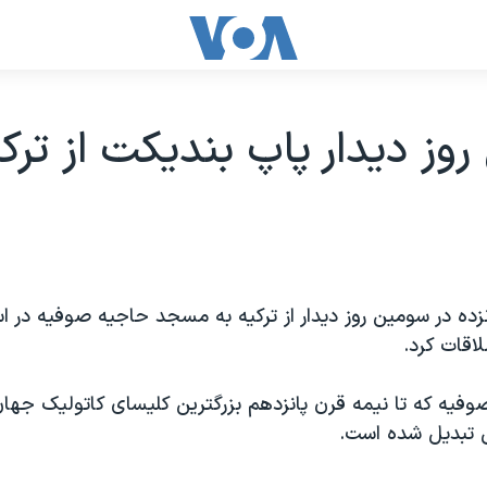
وز ديدار پاپ بنديکت از ترک
ده در سومين روز ديدار از ترکيه به مسجد حاجيه صوفيه در ا
اقات کرد.
يه که تا نيمه قرن پانزدهم بزرگترين کليسای کاتوليک جهان 
 تبديل شده است.