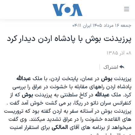
ینکهای
ابل
سترسی
جمعه ۱۶ مرداد ۱۴۰۵ ایران ۰۴:۱۱
خانه
هش
پرزيدنت بوش با پادشاه اردن ديدار کرد
نسخه سبک وب‌سایت
ه
حتوای
۰۸ آذر ۱۳۸۵
موضوع ها
صلی
برنامه های تلویزیونی
ایران
اشتراک
هش
جدول برنامه ها
ه
آمریکا
پرزيدنت
بوش
در عمان، پايتخت اردن، با ملک
عبدالله
فحه
صفحه‌های ویژه
پادشاه اردن راههای مقابله با خشونت در عراق را بررسی
جهان
صلی
کرد. ملک
عبدالله
در کاخ سلطنتی به پرزيدنت
بوش
که از
فرکانس‌های صدای آمریکا
ورزشی
جام جهانی ۲۰۲۶
هش
کنفرانس سران ناتو در ريگا، بر می گشت خوش آمد گفت .
پخش رادیویی
ه
گزیده‌ها
عملیات خشم حماسی
پرزيدنت بوش در آستانه سفر به اردن گفته بود که تروريست
ستجو
های القاعده خشونت را در عراق تشديد ميکنند. وی گفت
۲۵۰سالگی آمریکا
ویژه برنامه‌ها
یادگیری زبان انگلیسی
ميخواهد از برنامه های آقای
المالکی
برای استقرار امنيت
ویدیوها
بایگانی برنامه‌های تلویزیونی