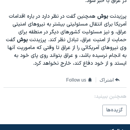
در عراق با خبر شود.
دنبال کنید
مستندها
فرهنگ و زندگی
پرزيدنت
بوش
همچنين گفت در نظر دارد در باره اقدامات
حقوق شهروندی
انتخابات ریاست جمهوری آمریکا ۲۰۲۴
آمريکا برای انتقال مسئوليتی بيشتر به نيروهای امنيتی
اقتصادی
حمله جمهوری اسلامی به اسرائیل
عراق، و نيز مسئوليت کشورهای ديگر در منطقه برای
رمز مهسا
علم و فناوری
حمايت از امنيت عراق، تبادل نظر کند. پرزيدنت
بوش
گفت
زبانهای مختلف
وی نيروهای آمريکائی را از عراق تا وقتی که ماموريت آنها
اسرائیل در جنگ
ورزش زنان در ایران
به انجام نرسيده باشد، و عراق بتواند روی پای خود به
گالری عکس
اعتراضات زن، زندگی، آزادی
ايستد و از خود دفاع کند، خارج نخواهد کرد.
آرشیو پخش زنده
مجموعه مستندهای دادخواهی
تریبونال مردمی آبان ۹۸
اشتراک
Follow us
دادگاه حمید نوری
همچنبن ببینید:
چهل سال گروگان‌گیری
گزيده‌ها
قانون شفافیت دارائی کادر رهبری ایران
اعتراضات مردمی آبان ۹۸