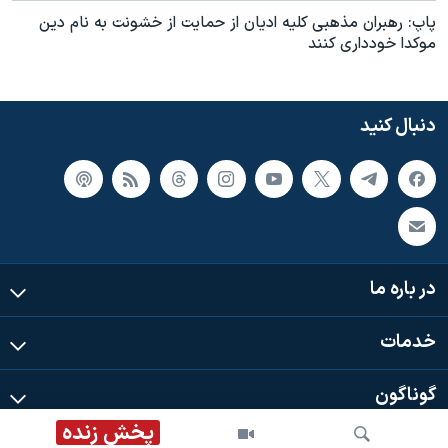
اسرائیل در جنگ
پاپ: رهبران مذهبی کليه اديان از حمايت از خشونت به نام دين
نرگس محمدی برنده جایزه نوبل صلح
موکدا خودداری کنند
همایش محافظه‌کاران آمریکا «سی‌پک»
صفحه‌های ویژه
دنبال کنید
سفر پرزیدنت ترامپ به چین
در باره ما
خدمات
گوناگون
پخش زنده