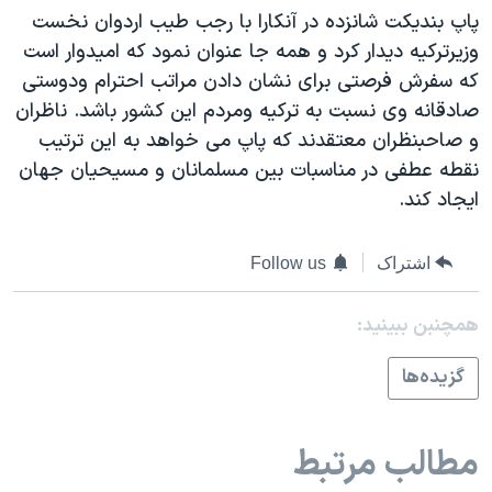
پاپ بنديکت شانزده در آنکارا با رجب طيب اردوان نخست
دنبال کنید
مستندها
فرهنگ و زندگی
وزيرترکيه ديدار کرد و همه جا عنوان نمود که اميدوار است
حقوق شهروندی
انتخابات ریاست جمهوری آمریکا ۲۰۲۴
که سفرش فرصتی برای نشان دادن مراتب احترام ودوستی
اقتصادی
حمله جمهوری اسلامی به اسرائیل
صادقانه وی نسبت به ترکيه ومردم اين کشور باشد. ناظران
و صاحبنظران معتقدند که پاپ می خواهد به اين ترتيب
رمز مهسا
علم و فناوری
زبانهای مختلف
نقطه عطفی در مناسبات بين مسلمانان و مسيحيان جهان
اسرائیل در جنگ
ورزش زنان در ایران
ايجاد کند.
گالری عکس
اعتراضات زن، زندگی، آزادی
آرشیو پخش زنده
مجموعه مستندهای دادخواهی
اشتراک
Follow us
تریبونال مردمی آبان ۹۸
همچنبن ببینید:
دادگاه حمید نوری
گزيده‌ها
چهل سال گروگان‌گیری
قانون شفافیت دارائی کادر رهبری ایران
مطالب مرتبط
اعتراضات مردمی آبان ۹۸