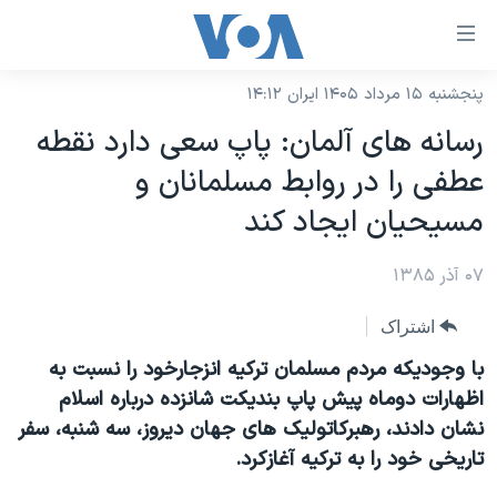
ینکهای
ابل
سترسی
پنجشنبه ۱۵ مرداد ۱۴۰۵ ایران ۱۴:۱۲
خانه
هش
رسانه های آلمان: پاپ سعی دارد نقطه
نسخه سبک وب‌سایت
ه
عطفی را در روابط مسلمانان و
حتوای
موضوع ها
مسيحيان ايجاد کند
صلی
برنامه های تلویزیونی
ایران
هش
۰۷ آذر ۱۳۸۵
جدول برنامه ها
ه
آمریکا
فحه
صفحه‌های ویژه
جهان
اشتراک
صلی
فرکانس‌های صدای آمریکا
ورزشی
جام جهانی ۲۰۲۶
با وجوديکه مردم مسلمان ترکيه انزجارخود را نسبت به
هش
پخش رادیویی
اظهارات دوماه پيش پاپ بنديکت شانزده درباره اسلام
ه
گزیده‌ها
عملیات خشم حماسی
نشان دادند، رهبرکاتوليک های جهان ديروز، سه شنبه، سفر
ستجو
۲۵۰سالگی آمریکا
ویژه برنامه‌ها
یادگیری زبان انگلیسی
تاريخی خود را به ترکيه آغازکرد.
ویدیوها
بایگانی برنامه‌های تلویزیونی