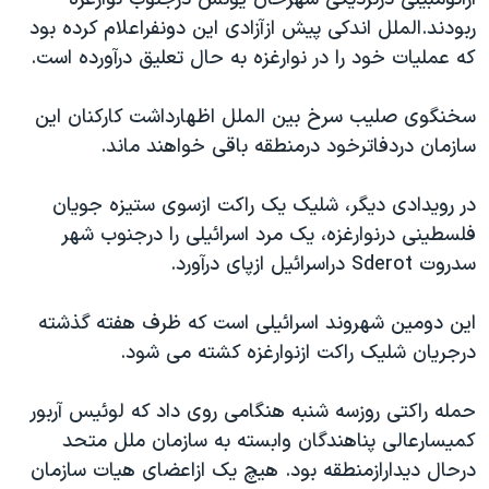
دنبال کنید
مستندها
فرهنگ و زندگی
ربودند.الملل اندکی پيش ازآزادی اين دونفراعلام کرده بود
که عمليات خود را در نوارغزه به حال تعليق درآورده است.
حقوق شهروندی
انتخابات ریاست جمهوری آمریکا ۲۰۲۴
اقتصادی
حمله جمهوری اسلامی به اسرائیل
سخنگوی صليب سرخ بين الملل اظهارداشت کارکنان اين
رمز مهسا
علم و فناوری
سازمان دردفاترخود درمنطقه باقی خواهند ماند.
زبانهای مختلف
اسرائیل در جنگ
ورزش زنان در ایران
در رويدادی ديگر، شليک يک راکت ازسوی ستيزه جويان
گالری عکس
اعتراضات زن، زندگی، آزادی
فلسطينی درنوارغزه، يک مرد اسرائيلی را درجنوب شهر
آرشیو پخش زنده
مجموعه مستندهای دادخواهی
سدروت Sderot دراسرائيل ازپای درآورد.
تریبونال مردمی آبان ۹۸
اين دومين شهروند اسرائيلی است که ظرف هفته گذشته
دادگاه حمید نوری
درجريان شليک راکت ازنوارغزه کشته می شود.
چهل سال گروگان‌گیری
حمله راکتی روزسه شنبه هنگامی روی داد که لوئيس آربور
قانون شفافیت دارائی کادر رهبری ایران
کميسارعالی پناهندگان وابسته به سازمان ملل متحد
اعتراضات مردمی آبان ۹۸
درحال ديدارازمنطقه بود. هيچ يک ازاعضای هيات سازمان