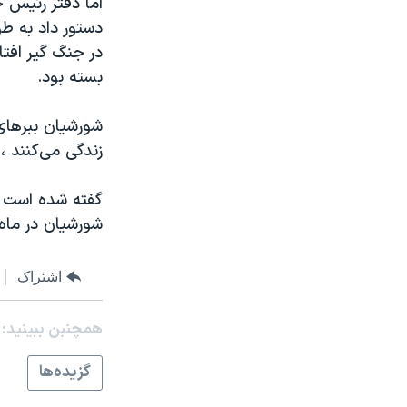
اما دفتر رئيس 
مستندها
فرهنگ و زندگی
دستور داد به طو
حقوق شهروندی
انتخابات ریاست جمهوری آمریکا ۲۰۲۴
در جنگ گیر افتا
اقتصادی
حمله جمهوری اسلامی به اسرائیل
بسته بود.
رمز مهسا
علم و فناوری
اسرائیل در جنگ
ورزش زنان در ایران
زندگی می‌کنند ،
گالری عکس
اعتراضات زن، زندگی، آزادی
گفته شده است ب
آرشیو پخش زنده
مجموعه مستندهای دادخواهی
شورشیان در ماه 
تریبونال مردمی آبان ۹۸
دادگاه حمید نوری
اشتراک
چهل سال گروگان‌گیری
همچنبن ببینید:
قانون شفافیت دارائی کادر رهبری ایران
اعتراضات مردمی آبان ۹۸
گزيده‌ها
اسرائیل در جنگ