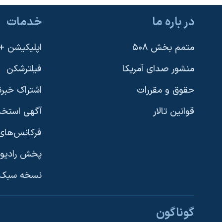
نرگس محمدی برنده جایزه نوبل صلح
در باره ما
خدمات
همایش محافظه‌کاران آمریکا «سی‌پک»
متمم بخش ۵۰۸
اپلیکیشن +VOA
صفحه‌های ویژه
سفر پرزیدنت ترامپ به چین
منشور صدای آمریکا
فیلترشکن
حقوق و مقررات
اشتراک خبرن
قوانین تالار
آگهی استخد
فرکانس‌های 
پخش رادیو
یادگیری زبان انگلیسی
نسخه سبک 
دنبال کنید
گوناگون