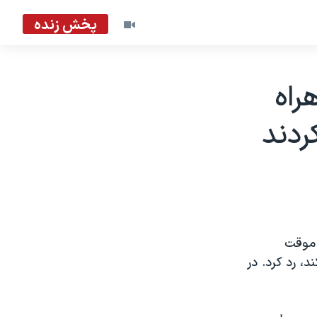
پخش زنده
راه
ردند
 موقت
، رد کرد. در