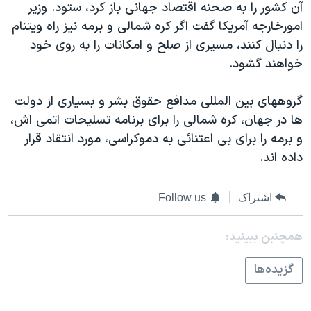
آن کشور را به صحنه اقتصاد جهانی باز کرد، ستود. وزير
دنبال کنید
مستندها
فرهنگ و زندگی
امورخارجه آمريکا گفت اگر کره شمالی و برمه نيز راه ويتنام
حقوق شهروندی
انتخابات ریاست جمهوری آمریکا ۲۰۲۴
را دنبال کنند، مسيری از صلح و امکانات را به روی خود
خواهند گشود.
اقتصادی
حمله جمهوری اسلامی به اسرائیل
رمز مهسا
علم و فناوری
گروههای بين المللی مدافع حقوق بشر و بسياری از دولت
زبانهای مختلف
اسرائیل در جنگ
ورزش زنان در ایران
ها در جهان، کره شمالی را برای برنامه تسليحات اتمی اش،
و برمه را برای بی اعتنائی به دموکراسی، مورد انتقاد قرار
گالری عکس
اعتراضات زن، زندگی، آزادی
داده اند.
آرشیو پخش زنده
مجموعه مستندهای دادخواهی
تریبونال مردمی آبان ۹۸
اشتراک
Follow us
دادگاه حمید نوری
همچنبن ببینید:
چهل سال گروگان‌گیری
قانون شفافیت دارائی کادر رهبری ایران
گزيده‌ها
اعتراضات مردمی آبان ۹۸