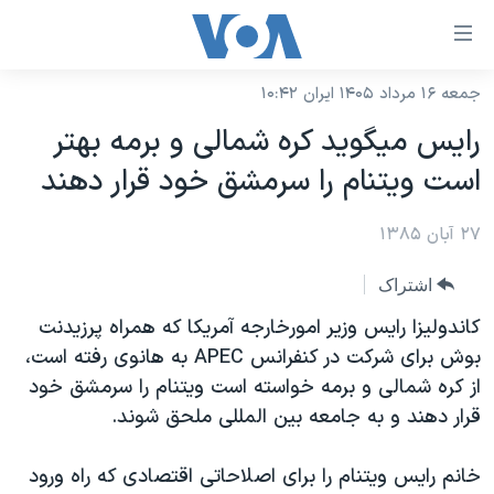
ینکهای
ابل
سترسی
جمعه ۱۶ مرداد ۱۴۰۵ ایران ۱۰:۴۲
خانه
هش
رايس ميگويد کره شمالی و برمه بهتر
نسخه سبک وب‌سایت
ه
است ويتنام را سرمشق خود قرار دهند
حتوای
موضوع ها
صلی
۲۷ آبان ۱۳۸۵
برنامه های تلویزیونی
ایران
هش
جدول برنامه ها
ه
آمریکا
اشتراک
فحه
صفحه‌های ویژه
جهان
کاندوليزا رايس وزير امورخارجه آمريکا که همراه پرزيدنت
صلی
فرکانس‌های صدای آمریکا
بوش برای شرکت در کنفرانس APEC به هانوی رفته است،
ورزشی
جام جهانی ۲۰۲۶
هش
از کره شمالی و برمه خواسته است ويتنام را سرمشق خود
پخش رادیویی
ه
گزیده‌ها
عملیات خشم حماسی
قرار دهند و به جامعه بين المللی ملحق شوند.
ستجو
۲۵۰سالگی آمریکا
ویژه برنامه‌ها
یادگیری زبان انگلیسی
خانم رايس ويتنام را برای اصلاحاتی اقتصادی که راه ورود
ویدیوها
بایگانی برنامه‌های تلویزیونی