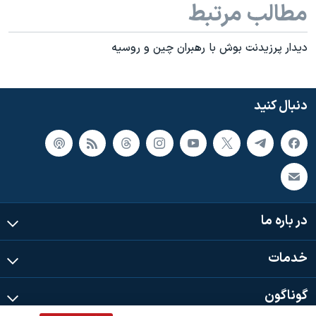
اسرائیل در جنگ
مطالب مرتبط
نرگس محمدی برنده جایزه نوبل صلح
ديدار پرزيدنت بوش با رهبران چين و روسيه
همایش محافظه‌کاران آمریکا «سی‌پک»
صفحه‌های ویژه
دنبال کنید
سفر پرزیدنت ترامپ به چین
در باره ما
خدمات
گوناگون