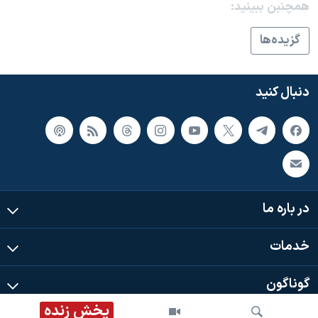
همچنبن ببینید:
گزيده‌ها
دنبال کنید
در باره ما
خدمات
گوناگون
پخش زنده