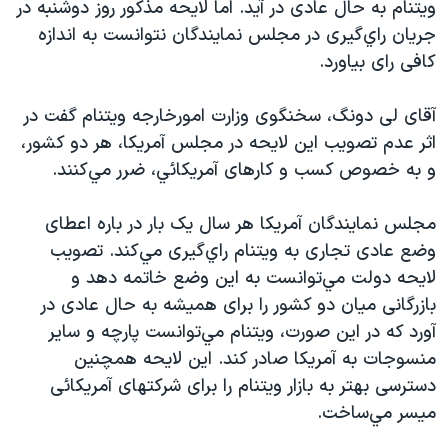
ويتنام به حال عادی در آيد. اما لايحه مذکور روز دوشنبه در
دنبال کنید
مستندها
فرهنگ و زندگی
جريان راي‌گيری در مجلس نمايندگان نتوانست به اندازه
حقوق شهروندی
انتخابات ریاست جمهوری آمریکا ۲۰۲۴
کافی رای بياورد.
اقتصادی
حمله جمهوری اسلامی به اسرائیل
آقای لی دونگ، سخنگوی وزارت امورخارجه ويتنام گفت در
رمز مهسا
علم و فناوری
اثر عدم تصويب اين لايحه در مجلس آمريکا، هر دو کشور،
زبانهای مختلف
اسرائیل در جنگ
ورزش زنان در ایران
و به خصوص کسب و کارهای آمريکائي، ضرر مي‌کنند.
گالری عکس
اعتراضات زن، زندگی، آزادی
مجلس نمايندگان آمريکا هر سال يک بار در باره اعطای
آرشیو پخش زنده
مجموعه مستندهای دادخواهی
وضع عادی تجاری به ويتنام راي‌گيری مي‌کند. تصويب
تریبونال مردمی آبان ۹۸
لايحه دولت مي‌توانست به اين وضع خاتمه دهد و
بازرگانی ميان دو کشور را برای هميشه به حال عادی در
دادگاه حمید نوری
آورد که در اين صورت، ويتنام مي‌توانست پارچه و ساير
چهل سال گروگان‌گیری
منسوجات به آمريکا صادر کند. اين لايحه همچنين
قانون شفافیت دارائی کادر رهبری ایران
دسترسی بهتر به بازار ويتنام را برای شرکتهای آمريکائی
ميسر مي‌ساخت.
اعتراضات مردمی آبان ۹۸