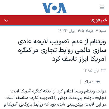
ینکهای
ابل
سترسی
خبر فوری
خانه
هش
شنبه ۱۷ مرداد ۱۴۰۵ ایران ۱۹:۳۳
نسخه سبک وب‌سایت
ه
ويتنام از عدم تصويب لايحه عادی
حتوای
موضوع ها
سازی دائمی روابط تجاری در کنگره
صلی
برنامه های تلویزیونی
ایران
هش
آمريکا ابراز تاسف کرد
جدول برنامه ها
ه
آمریکا
فحه
صفحه‌های ویژه
۲۳ آبان ۱۳۸۵
جهان
صلی
فرکانس‌های صدای آمریکا
ورزشی
جام جهانی ۲۰۲۶
هش
اشتراک
پخش رادیویی
ه
گزیده‌ها
عملیات خشم حماسی
دولت ويتنام رسما اعلام کرد از اينکه کنگره آمريکا لايحه
ستجو
۲۵۰سالگی آمریکا
ویژه برنامه‌ها
تجارت دولت پرزيدنت بوش را تصويب نکرد، متاسف است.
یادگیری زبان انگلیسی
در اين لايحه پيش‌بينی شده بود که روابط بازرگانی آمريکا و
ویدیوها
بایگانی برنامه‌های تلویزیونی