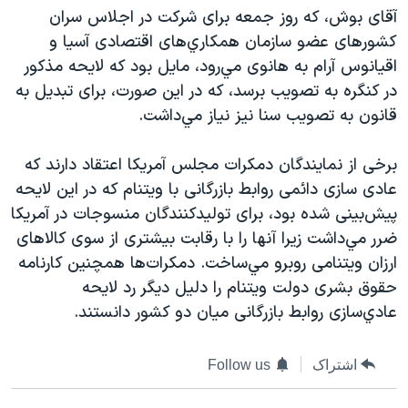
اسرائیل در جنگ
آقای بوش، که روز جمعه برای شرکت در اجلاس سران
نرگس محمدی برنده جایزه نوبل صلح
کشورهای عضو سازمان همکاري‌های اقتصادی آسيا و
اقيانوس آرام به هانوی مي‌رود، مايل بود که لايحه مذکور
همایش محافظه‌کاران آمریکا «سی‌پک»
در کنگره به تصويب برسد، که در اين صورت، برای تبديل به
صفحه‌های ویژه
قانون به تصويب سنا نيز نياز مي‌داشت.
سفر پرزیدنت ترامپ به چین
برخی از نمايندگان دمکرات مجلس آمريکا اعتقاد دارند که
عادی سازی دائمی روابط بازرگانی با ويتنام که در اين لايحه
پيش‌بينی شده بود، برای توليدکنندگان منسوجات در آمريکا
ضرر مي‌داشت زيرا آنها را با رقابت بيشتری از سوی کالاهای
ارزان ويتنامی روبرو مي‌ساخت. دمکرات‌ها همچنين کارنامه
حقوق بشری دولت ويتنام را دليل ديگر رد لايحه
عادي‌سازی روابط بازرگانی ميان دو کشور دانستند.
اشتراک
Follow us