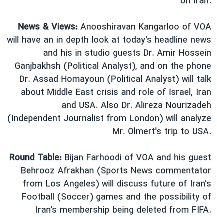
on Iran.
دنبال کنید
مستندها
فرهنگ و زندگی
News & Views:
Anooshiravan Kangarloo of VOA
حقوق شهروندی
انتخابات ریاست جمهوری آمریکا ۲۰۲۴
will have an in depth look at today's headline news
اقتصادی
حمله جمهوری اسلامی به اسرائیل
and his in studio guests Dr. Amir Hossein
رمز مهسا
علم و فناوری
Ganjbakhsh (Political Analyst), and on the phone
زبانهای مختلف
Dr. Assad Homayoun (Political Analyst) will talk
اسرائیل در جنگ
ورزش زنان در ایران
about Middle East crisis and role of Israel, Iran
گالری عکس
اعتراضات زن، زندگی، آزادی
and USA. Also Dr. Alireza Nourizadeh
آرشیو پخش زنده
مجموعه مستندهای دادخواهی
(Independent Journalist from London) will analyze
Mr. Olmert's trip to USA.
تریبونال مردمی آبان ۹۸
دادگاه حمید نوری
Round Table:
Bijan Farhoodi of VOA and his guest
چهل سال گروگان‌گیری
Behrooz Afrakhan (Sports News commentator
from Los Angeles) will discuss future of Iran's
قانون شفافیت دارائی کادر رهبری ایران
Football (Soccer) games and the possibility of
اعتراضات مردمی آبان ۹۸
Iran's membership being deleted from FIFA.