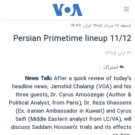
ینکهای
ابل
سترسی
جمعه ۱۶ مرداد ۱۴۰۵ ایران ۱۴:۴۷
خانه
هش
Persian Primetime lineup 11/12
نسخه سبک وب‌سایت
ه
حتوای
۲۱ آبان ۱۳۸۵
موضوع ها
صلی
برنامه های تلویزیونی
ایران
اشتراک
هش
جدول برنامه ها
ه
آمریکا
News Talk:
After a quick review of today's
فحه
صفحه‌های ویژه
headline news, Jamshid Chalangi (VOA) and his
جهان
صلی
three guests, Dr. Cyrus Amoozegar (Author &
فرکانس‌های صدای آمریکا
ورزشی
جام جهانی ۲۰۲۶
هش
Political Analyst, from Paris), Dr. Reza Ghassemi
پخش رادیویی
ه
گزیده‌ها
عملیات خشم حماسی
(Ex. Iranian Ambassador in Kuwait) and Cyrus
ستجو
Seifi (Middle Eastern analyst from LC/VA), will
۲۵۰سالگی آمریکا
ویژه برنامه‌ها
یادگیری زبان انگلیسی
discuss Saddam Hossein's trials and its effects
ویدیوها
بایگانی برنامه‌های تلویزیونی