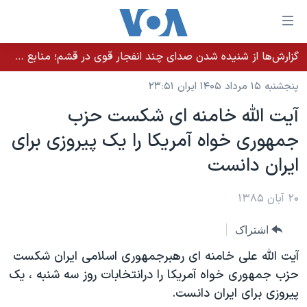
ینکهای
ابل
سترسی
گزارش‌ها از شنیده شدن صدای چند انفجار قوی در قشم؛ منابع حکومتی می‌گویند درگیری در تنگه هرمز بود
خانه
هش
پنجشنبه ۱۵ مرداد ۱۴۰۵ ایران ۲۳:۵۱
نسخه سبک وب‌سایت
ه
آيت الله خامنه ای شکست حزب
حتوای
موضوع ها
جمهوری خواه آمريکا را يک پيروزی برای
صلی
برنامه های تلویزیونی
ایران
هش
ايران دانست
جدول برنامه ها
ه
آمریکا
فحه
صفحه‌های ویژه
۲۰ آبان ۱۳۸۵
جهان
صلی
فرکانس‌های صدای آمریکا
ورزشی
جام جهانی ۲۰۲۶
هش
اشتراک
پخش رادیویی
ه
گزیده‌ها
عملیات خشم حماسی
آيت الله علی خامنه ای رهبرجمهوری اسلامی ايران شکست
ستجو
۲۵۰سالگی آمریکا
ویژه برنامه‌ها
حزب جمهوری خواه آمريکا را درانتخابات روز سه شنبه ، يک
یادگیری زبان انگلیسی
پيروزی برای ايران دانست.
ویدیوها
بایگانی برنامه‌های تلویزیونی