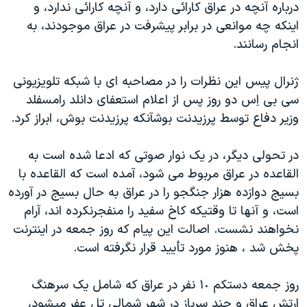
درباره آنچه در عراق کارائی دارد، و آنچه کارائی ندارد، و
دنبال کنید
مستندها
فرهنگ و زندگی
اينکه چه موانعی در برابر پيشرفت در عراق موجودند، به
حقوق شهروندی
انتخابات ریاست جمهوری آمریکا ۲۰۲۴
انجام رسانند.
اقتصادی
حمله جمهوری اسلامی به اسرائیل
ژنرال پيس اين نظرات را در مصاحبه ای با شبکه تلويزيونی
رمز مهسا
علم و فناوری
سی بی اِس دو روز پس از اعلام استعفای دانلد رامسفلد
زبانهای مختلف
اسرائیل در جنگ
ورزش زنان در ایران
وزير دفاع توسط پرزيدنت بوشآنکه پرزيدنت بوش، ابراز کرد.
گالری عکس
اعتراضات زن، زندگی، آزادی
در تحولی ديگر، در يک نوار صوتی که ادعا شده است به
آرشیو پخش زنده
مجموعه مستندهای دادخواهی
القاعده در عراق مربوط می شود، آمده است که القاعده با
تریبونال مردمی آبان ۹۸
بسيج دوازده هزار جنگجو را در عراق به حال بسيج در آورده
است، و آنها تا وقتيکه کاخ سفيد را منفجرنکرده اند، آرام
دادگاه حمید نوری
نخواهند نشست. اصالت اين پيام که روز جمعه در اينترنت
چهل سال گروگان‌گیری
پخش شد ، هنوز مورد تأييد قرار نگرفته است.
قانون شفافیت دارائی کادر رهبری ایران
روز جمعه دستکم ١٠ نفر در عراق که شامل يک سرهنگ
اعتراضات مردمی آبان ۹۸
ارتش عراق و چند سرباز در شهر شمالی تل عفر ميشود،