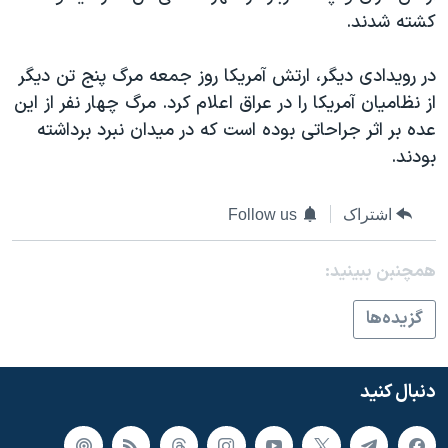
اسرائیل در جنگ
کشته شدند.
نرگس محمدی برنده جایزه نوبل صلح
در رويدادی ديگر، ارتش آمريکا روز جمعه مرگ پنج تن ديگر
همایش محافظه‌کاران آمریکا «سی‌پک»
از نظاميان آمريکا را در عراق اعلام کرد. مرگ چهار نفر از اين
صفحه‌های ویژه
عده بر اثر جراحاتی بوده است که در ميدان نبرد برداشته
سفر پرزیدنت ترامپ به چین
بودند.
اشتراک
Follow us
همچنبن ببینید:
گزيده‌ها
دنبال کنید