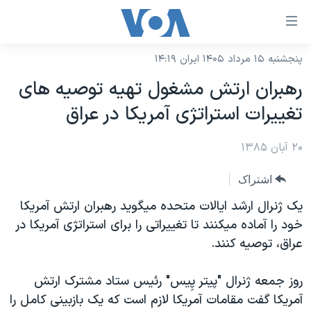
ینکهای
ابل
سترسی
پنجشنبه ۱۵ مرداد ۱۴۰۵ ایران ۱۴:۱۹
خانه
هش
رهبران ارتش مشغول تهيه توصيه های
نسخه سبک وب‌سایت
ه
تغييرات استراتژی آمريکا در عراق
حتوای
موضوع ها
صلی
۲۰ آبان ۱۳۸۵
برنامه های تلویزیونی
ایران
هش
جدول برنامه ها
ه
آمریکا
اشتراک
فحه
صفحه‌های ویژه
جهان
يک ژنرال ارشد ايالات متحده ميگويد رهبران ارتش آمريکا
صلی
فرکانس‌های صدای آمریکا
خود را آماده ميکنند تا تغييراتی را برای استراتژی آمريکا در
ورزشی
جام جهانی ۲۰۲۶
هش
عراق، توصيه کنند.
پخش رادیویی
ه
گزیده‌ها
عملیات خشم حماسی
ستجو
۲۵۰سالگی آمریکا
ویژه برنامه‌ها
روز جمعه ژنرال "پيتر پِيس" رئيس ستاد مشترک ارتش
یادگیری زبان انگلیسی
آمريکا گفت مقامات آمريکا لازم است که يک بازبينی کامل را
ویدیوها
بایگانی برنامه‌های تلویزیونی