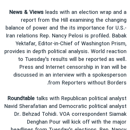
دنبال کنید
مستندها
فرهنگ و زندگی
News & Views
leads with an election wrap and a
حقوق شهروندی
انتخابات ریاست جمهوری آمریکا ۲۰۲۴
report from the Hill examining the changing
اقتصادی
حمله جمهوری اسلامی به اسرائیل
balance of power and the its importance for U.S.-
Iran relations Rep. Nancy Pelosi is profiled. Babak
رمز مهسا
علم و فناوری
Yektafar, Editor-in-Chief of Washington Prism,
زبانهای مختلف
اسرائیل در جنگ
ورزش زنان در ایران
provides in depth political analysis. World reaction
گالری عکس
اعتراضات زن، زندگی، آزادی
to Tuesday's results will be reported as well.
Press and Internet censorship in Iran will be
آرشیو پخش زنده
مجموعه مستندهای دادخواهی
discussed in an interview with a spokesperson
تریبونال مردمی آبان ۹۸
from Reporters without Borders.
دادگاه حمید نوری
Roundtable
talks with Republican political analyst
چهل سال گروگان‌گیری
Navid Sherafatian and Democratic political analyst
قانون شفافیت دارائی کادر رهبری ایران
Dr. Behzad Tohidi. VOA correspondent Siamak
اعتراضات مردمی آبان ۹۸
Denghan Pour will kick off with the major