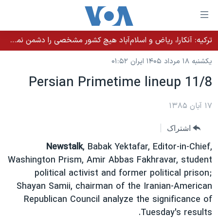
ینکهای
ابل
سترسی
ترکیه: آنکارا، ریاض و اسلام‌آباد هیچ کشور مشخصی را دشمن نمی‌دانند مگر اینکه آن کشور اقدام خصمانه‌ای انجام دهد
خانه
هش
یکشنبه ۱۸ مرداد ۱۴۰۵ ایران ۰۱:۵۲
نسخه سبک وب‌سایت
ه
Persian Primetime lineup 11/8
حتوای
موضوع ها
صلی
برنامه های تلویزیونی
۱۷ آبان ۱۳۸۵
ایران
هش
جدول برنامه ها
ه
آمریکا
اشتراک
فحه
صفحه‌های ویژه
جهان
Newstalk
, Babak Yektafar, Editor-in-Chief,
صلی
فرکانس‌های صدای آمریکا
ورزشی
جام جهانی ۲۰۲۶
Washington Prism, Amir Abbas Fakhravar, student
هش
political activist and former political prison;
پخش رادیویی
ه
گزیده‌ها
عملیات خشم حماسی
Shayan Samii, chairman of the Iranian-American
ستجو
۲۵۰سالگی آمریکا
ویژه برنامه‌ها
Republican Council analyze the significance of
یادگیری زبان انگلیسی
ویدیوها
بایگانی برنامه‌های تلویزیونی
Tuesday's results.