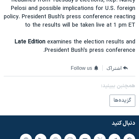
headlines from Tuesday's elections, Rep. Nancy
اسرائیل در جنگ
Pelosi and possible implications for U.S. foreign
نرگس محمدی برنده جایزه نوبل صلح
policy. President Bush's press conference reacting
همایش محافظه‌کاران آمریکا «سی‌پک»
to the results will be taken live at 1 pm ET
صفحه‌های ویژه
Late Edition
examines the election results and
سفر پرزیدنت ترامپ به چین
President Bush's press conference.
اشتراک
Follow us
همچنبن ببینید:
گزيده‌ها
دنبال کنید