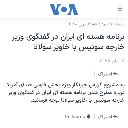
ینکهای
ابل
سترسی
جمعه ۱۶ مرداد ۱۴۰۵ ایران ۱۴:۴۰
خانه
هش
برنامه هسته ای ايران در گفتگوی وزير
نسخه سبک وب‌سایت
ه
خارجه سوئيس با خاوير سولانا
حتوای
موضوع ها
صلی
۱۶ آبان ۱۳۸۵
برنامه های تلویزیونی
ایران
هش
جدول برنامه ها
ه
آمریکا
اشتراک
فحه
صفحه‌های ویژه
جهان
به مشروح گزارش خبرنگار ويژه بخش فارسی صدای آمريکا
صلی
فرکانس‌های صدای آمریکا
درباره مطرح شدن برنامه هسته ای ايران در گفتگوی وزير
ورزشی
جام جهانی ۲۰۲۶
هش
خارجه سوئيس با خاوير سولانا توجه فرمائيد.
پخش رادیویی
ه
گزیده‌ها
عملیات خشم حماسی
ستجو
۲۵۰سالگی آمریکا
ویژه برنامه‌ها
یادگیری زبان انگلیسی
اشتراک
Follow us
ویدیوها
بایگانی برنامه‌های تلویزیونی