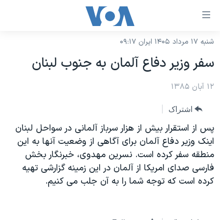
ینکهای
ابل
سترسی
شنبه ۱۷ مرداد ۱۴۰۵ ایران ۰۹:۱۷
خانه
هش
سفر وزير دفاع آلمان به جنوب لبنان
نسخه سبک وب‌سایت
ه
حتوای
۱۲ آبان ۱۳۸۵
موضوع ها
صلی
برنامه های تلویزیونی
ایران
اشتراک
هش
جدول برنامه ها
ه
آمریکا
پس از استقرار بيش از هزار سرباز آلمانی در سواحل لبنان
فحه
صفحه‌های ویژه
اينک وزير دفاع آلمان برای آگاهی از وضعيت آنها به اين
جهان
صلی
منطقه سفر کرده است. نسرين مهدوی، خبرنگار بخش
فرکانس‌های صدای آمریکا
ورزشی
جام جهانی ۲۰۲۶
هش
فارسی صدای امريکا از آلمان در اين زمينه گزارشی تهيه
پخش رادیویی
ه
گزیده‌ها
عملیات خشم حماسی
کرده است که توجه شما را به آن جلب می کنيم.
ستجو
۲۵۰سالگی آمریکا
ویژه برنامه‌ها
یادگیری زبان انگلیسی
ویدیوها
بایگانی برنامه‌های تلویزیونی