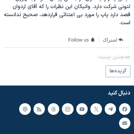
اسرائیل در جنگ
لتونی شرکت دارد. واتيکان اين نظرات را که آقای اردوان
نرگس محمدی برنده جایزه نوبل صلح
قصد دارد پاپ را مورد بی اعتنائی قراردهد، صحيح ندانسته
است.
همایش محافظه‌کاران آمریکا «سی‌پک»
صفحه‌های ویژه
اشتراک
Follow us
سفر پرزیدنت ترامپ به چین
همچنبن ببینید:
گزيده‌ها
دنبال کنید