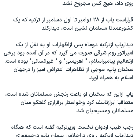
روی داد، هيچ کس مجروح نشد.
دنبال کنید
مستندها
فرهنگ و زندگی
حقوق شهروندی
انتخابات ریاست جمهوری آمریکا ۲۰۲۴
قراراست پاپ از ۲۸ نوامبر تا اول دسامبر از ترکيه که يک
کشورعمدتا مسلمان نشين است، ديدارکند.
اقتصادی
حمله جمهوری اسلامی به اسرائیل
رمز مهسا
علم و فناوری
ديدارپاپ ازترکيه دوماه پس ازاظهارات او به نقل از يک
زبانهای مختلف
اسرائیل در جنگ
ورزش زنان در ایران
امپراتور روم شرقی صورت می گيرد که در آن آمده بود برخی
ازتعاليم پيامبراسلام، " اهريمنی" و " غيرانسانی" بوده است.
گالری عکس
اعتراضات زن، زندگی، آزادی
سخنان پاپ، موجی از تظاهرات اعتراض آميز را درجهان
آرشیو پخش زنده
مجموعه مستندهای دادخواهی
اسلام به همراه آورد.
تریبونال مردمی آبان ۹۸
پاپ ازاين که سخنان او باعث رنجش مسلمانان شده است،
دادگاه حمید نوری
متعاقبا ابرازتاسف کرد وخواستار برقراری گفتگو ميان
چهل سال گروگان‌گیری
مسلمانان ومسيحيان شد.
قانون شفافیت دارائی کادر رهبری ایران
رجب طيب اردوان نخست وزيرترکيه گفته است که هنگام
اعتراضات مردمی آبان ۹۸
ديدارپاپ ازترکيه ، وی دراجلاس پيمان ناتو درجمهوری