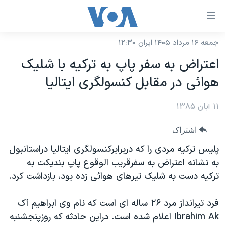
ینکهای
ابل
سترسی
جمعه ۱۶ مرداد ۱۴۰۵ ایران ۱۲:۳۰
خانه
هش
اعتراض به سفر پاپ به ترکيه با شليک
نسخه سبک وب‌سایت
ه
هوائی در مقابل کنسولگری ايتاليا
حتوای
موضوع ها
صلی
۱۱ آبان ۱۳۸۵
برنامه های تلویزیونی
ایران
هش
جدول برنامه ها
ه
آمریکا
اشتراک
فحه
صفحه‌های ویژه
جهان
پليس ترکيه مردی را که دربرابرکنسولگری ايتاليا دراستانبول
صلی
فرکانس‌های صدای آمریکا
به نشانه اعتراض به سفرقريب الوقوع پاپ بنديکت به
ورزشی
جام جهانی ۲۰۲۶
هش
ترکيه دست به شليک تيرهای هوائی زده بود، بازداشت کرد.
پخش رادیویی
ه
گزیده‌ها
عملیات خشم حماسی
ستجو
۲۵۰سالگی آمریکا
ویژه برنامه‌ها
فرد تيرانداز مرد ۲۶ ساله ای است که نام وی ابراهيم آک
یادگیری زبان انگلیسی
Ibrahim Ak اعلام شده است. دراين حادثه که روزپنجشنبه
ویدیوها
بایگانی برنامه‌های تلویزیونی