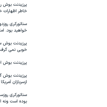
مستندها
فرهنگ و زندگی
پرزيدنت بوش روز
حقوق شهروندی
انتخابات ریاست جمهوری آمریکا ۲۰۲۴
خاطر اظهارات خو
اقتصادی
حمله جمهوری اسلامی به اسرائیل
سناتورکری روزدو
رمز مهسا
علم و فناوری
خواهيد بود. اما
اسرائیل در جنگ
ورزش زنان در ایران
پرزيدنت بوش سا
گالری عکس
اعتراضات زن، زندگی، آزادی
خوبی نمی گرفت
آرشیو پخش زنده
مجموعه مستندهای دادخواهی
تریبونال مردمی آبان ۹۸
پرزيدنت بوش اظ
دادگاه حمید نوری
پرزيدنت بوش گف
چهل سال گروگان‌گیری
ازسربازان آمريک
قانون شفافیت دارائی کادر رهبری ایران
سناتورکری روزس
اعتراضات مردمی آبان ۹۸
بوده است ونه ا
اسرائیل در جنگ