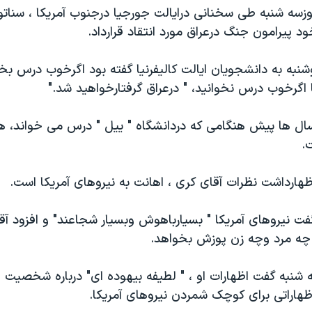
سه شنبه طی سخنانی درايالت جورجيا درجنوب آمريکا ، سناتور
د پيرامون جنگ درعراق مورد انتقاد قرارداد.
شنبه به دانشجويان ايالت کاليفرنيا گفته بود اگرخوب درس بخ
 اگرخوب درس نخوانيد، " درعراق گرفتارخواهيد شد."
ل ها پيش هنگامی که دردانشگاه " ييل " درس می خواند، ه
.
هارداشت نظرات آقای کری ، اهانت به نيروهای آمريکا است.
ت نيروهای آمريکا " بسيارباهوش وبسيار شجاعند" و افزود آقا
ا چه مرد وچه زن پوزش بخواهد.
ه شنبه گفت اظهارات او ، " لطيفه بيهوده ای" درباره شخصيت
ظهاراتی برای کوچک شمردن نيروهای آمريکا.