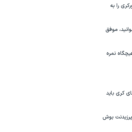
کری را به
وانيد، موفق
يچگاه نمره
ی کری بايد
 پرزيدنت بوش