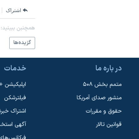
نرگس محمدی برنده جایزه نوبل صلح
اشتراک
همایش محافظه‌کاران آمریکا «سی‌پک»
همچنبن ببینید:
صفحه‌های ویژه
سفر پرزیدنت ترامپ به چین
گزيده‌ها
در باره ما
خدمات
متمم بخش ۵۰۸
اپلیکیشن +VOA
منشور صدای آمریکا
فیلترشکن
حقوق و مقررات
اشتراک خبرن
قوانین تالار
آگهی استخد
فرکانس‌های 