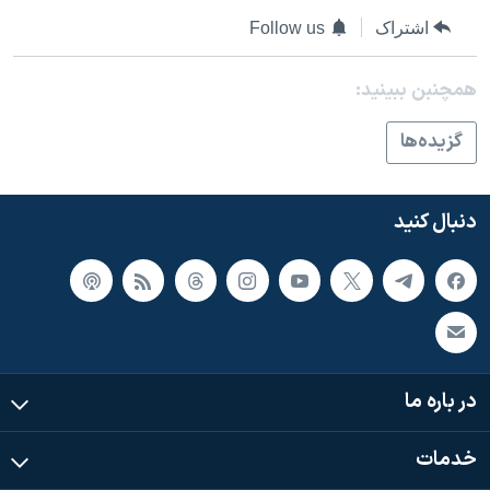
اسرائیل در جنگ
اشتراک
Follow us
نرگس محمدی برنده جایزه نوبل صلح
همایش محافظه‌کاران آمریکا «سی‌پک»
همچنبن ببینید:
صفحه‌های ویژه
گزيده‌ها
سفر پرزیدنت ترامپ به چین
دنبال کنید
در باره ما
خدمات