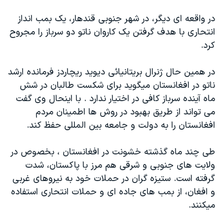
دنبال کنید
مستندها
فرهنگ و زندگی
در واقعه ای ديگر، در شهر جنوبی قندهار، يک بمب انداز
حقوق شهروندی
انتخابات ریاست جمهوری آمریکا ۲۰۲۴
انتحاری با هدف گرفتن يک کاروان ناتو دو سرباز را مجروح
کرد.
اقتصادی
حمله جمهوری اسلامی به اسرائیل
رمز مهسا
علم و فناوری
در همين حال ژنرال بريتانيائی ديويد ريچاردز فرمانده ارشد
زبانهای مختلف
اسرائیل در جنگ
ورزش زنان در ایران
ناتو در افغانستان ميگويد برای شکست طالبان در شش
ماه آينده سرباز کافی در اختيار ندارد . با اينحال وی گفت
گالری عکس
اعتراضات زن، زندگی، آزادی
می تواند از طريق بهبود در روش ها اطمينان مردم
آرشیو پخش زنده
مجموعه مستندهای دادخواهی
افغانستان را به دولت و جامعه بين المللی حفظ کند.
تریبونال مردمی آبان ۹۸
طی چند ماه گذشته خشونت در افغانستان ، بخصوص در
دادگاه حمید نوری
ولايت های جنوبی و شرقی هم مرز با پاکستان، شدت
چهل سال گروگان‌گیری
گرفته است. ستيزه گران در حملات خود به نيروهای غربی
قانون شفافیت دارائی کادر رهبری ایران
و افغان، از بمب های جاده ای و حملات انتحاری استفاده
ميکنند.
اعتراضات مردمی آبان ۹۸