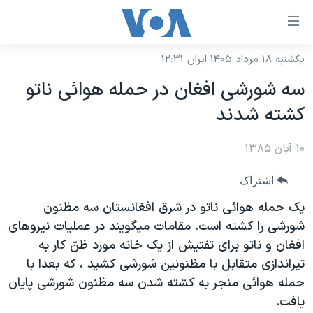
ینکهای
ابل
سترسی
یکشنبه ۱۸ مرداد ۱۴۰۵ ایران ۱۲:۳۱
خانه
هش
سه شورشی افغان در حمله هوائی ناتو
نسخه سبک وب‌سایت
ه
کشته شدند
حتوای
موضوع ها
صلی
۱۰ آبان ۱۳۸۵
برنامه های تلویزیونی
ایران
هش
جدول برنامه ها
ه
آمریکا
اشتراک
فحه
صفحه‌های ویژه
جهان
يک حمله هوائی ناتو در شرق افغانستان سه مظنون
صلی
فرکانس‌های صدای آمریکا
شورشی را کشته است. مقامات ميگويند در عمليات نيروهای
ورزشی
جام جهانی ۲۰۲۶
هش
افغان و ناتو برای تفتيش از يک خانه مورد ظنّ کار به
پخش رادیویی
ه
گزیده‌ها
عملیات خشم حماسی
تيراندازی متقابل با مظنونين شورشی کشيد ، که بعدا با
ستجو
۲۵۰سالگی آمریکا
ویژه برنامه‌ها
حمله هوائی منجر به کشته شدن سه مظنون شورشی پايان
یادگیری زبان انگلیسی
يافت.
ویدیوها
بایگانی برنامه‌های تلویزیونی