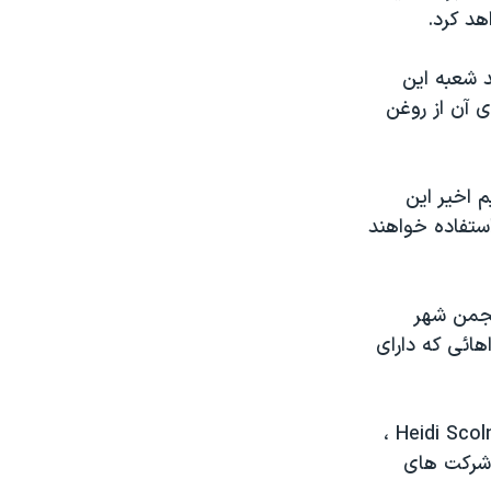
د کرد.
د شعبه اين
 آن از روغن
 اخير اين
ستفاده خواهند
نجمن شهر
هائی که دارای
کارشناسان تغذيه اين اقدام را بعنوان گامی مثبتی ستودند. هيدی اسکلنيک Heidi Scolnik ،
 شرکت های