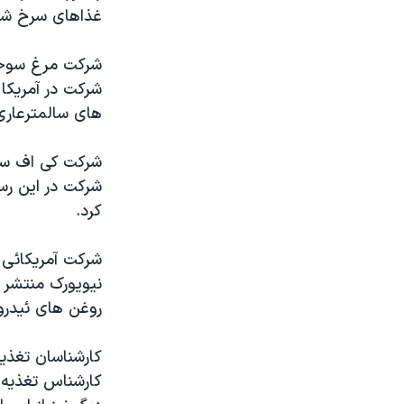
مستندها
فرهنگ و زندگی
غذاهای سرخ شده
حقوق شهروندی
انتخابات ریاست جمهوری آمریکا ۲۰۲۴
شرکت مرغ سوخاری
اقتصادی
حمله جمهوری اسلامی به اسرائیل
شرکت در آمريکا
رمز مهسا
علم و فناوری
های سالمترعاری 
اسرائیل در جنگ
ورزش زنان در ایران
شرکت کی اف سی ب
گالری عکس
اعتراضات زن، زندگی، آزادی
شرکت در اين رست
آرشیو پخش زنده
مجموعه مستندهای دادخواهی
کرد.
تریبونال مردمی آبان ۹۸
شرکت آمريکائی 
دادگاه حمید نوری
نيويورک منتشر ک
چهل سال گروگان‌گیری
روغن های ئيدرو
قانون شفافیت دارائی کادر رهبری ایران
اعتراضات مردمی آبان ۹۸
کارشناس تغذيه
اسرائیل در جنگ