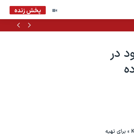
پخش زنده
قبلی
بعدی
د در
ده
رستورانهای زنجيره ای مرغ سوخاری کنتاکی آمريکا، موسوم به «کی اف سیKFC » برای تهيه