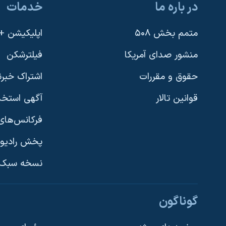
در باره ما
خدمات
متمم بخش ۵۰۸
اپلیکیشن +VOA
منشور صدای آمریکا
فیلترشکن
حقوق و مقررات
اشتراک خبرن
قوانین تالار
آگهی استخد
فرکانس‌های 
پخش رادیو
یادگیری زبان انگلیسی
نسخه سبک 
دنبال کنید
گوناگون