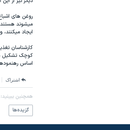
ديگر نيز از اين 
نرگس محمدی برنده جایزه نوبل صلح
روغن های اشباع
همایش محافظه‌کاران آمریکا «سی‌پک»
ميشوند هستند، 
صفحه‌های ویژه
ايجاد ميکنند، و
سفر پرزیدنت ترامپ به چین
کارشناسان تغذي
کوچک تشکيل ميش
اساس رهنمودها
اشتراک
همچنبن ببینید:
گزيده‌ها