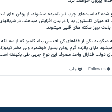
اقدام پيروی خواهند کرد.
 شده که اسيدهای چرب نيز ناميده ميشوند، از روغن های ئي
که ميزان کلسترول بد را در بدن افزايش ميدهند، در شريانهای
 باعث بروز سکته های قلبی ميشوند.
ه ميگويند يکی از غذاهای کی اف سی بنام کامبو که از سه تک
ود دارای پانزده گرم روغن بسيار خوشمزه ولی مضر ئيدوژنه
ی دولت فدارال واحد مصرف اين نوع چربی طی يکهفته است.
Follow us
چاپ