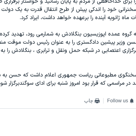
ا برای خداحافظی از مردم به پايان رسانيد و خواستار برقراری 
خنرانی خود را اندکی پيش از طرح انتقال قدرت به يک دولت
ت ماه ژانويه آينده را برعهده خواهد داشت، ايراد کرد.
گروه عمده اپوزيسيون بنگلادش به شمارمی رود، تهديد کرده 
حسن وزير پيشين دادگستری را به عنوان رئيس دولت موقت منص
 برگزاری اعتصابی در شبکه حمل ونقل و ترابری ، بنگلادش را به
خنگوی مطبوعاتی رياست جمهوری اعلام داشت که حسن به ش
 در مراسمی که قرار بود امروز شنبه برای ادای سوگندبرگزار شو
Follow us
چاپ