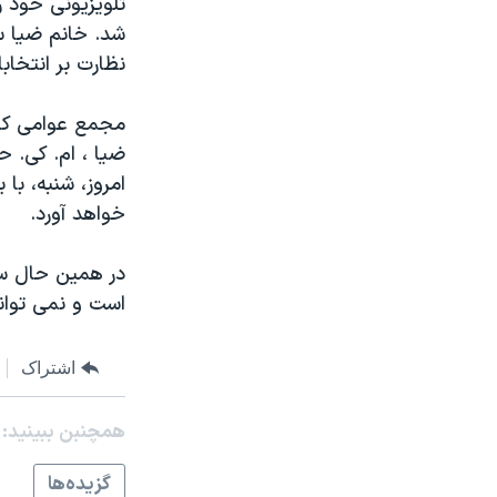
تلويزيونی خود ر
مستندها
فرهنگ و زندگی
شد. خانم ضيا س
حقوق شهروندی
انتخابات ریاست جمهوری آمریکا ۲۰۲۴
نظارت بر انتخابا
اقتصادی
حمله جمهوری اسلامی به اسرائیل
مجمع عوامی که 
رمز مهسا
علم و فناوری
ضيا ، ام. کی. 
اسرائیل در جنگ
ورزش زنان در ایران
امروز، شنبه، با
گالری عکس
اعتراضات زن، زندگی، آزادی
خواهد آورد.
آرشیو پخش زنده
مجموعه مستندهای دادخواهی
در همين حال س
تریبونال مردمی آبان ۹۸
است و نمی تواند
دادگاه حمید نوری
چهل سال گروگان‌گیری
اشتراک
قانون شفافیت دارائی کادر رهبری ایران
همچنبن ببینید:
اعتراضات مردمی آبان ۹۸
گزيده‌ها
اسرائیل در جنگ