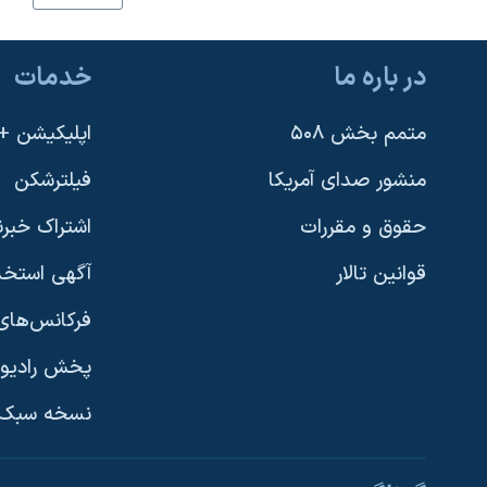
نرگس محمدی برنده جایزه نوبل صلح
همایش محافظه‌کاران آمریکا «سی‌پک»
در باره ما
خدمات
صفحه‌های ویژه
متمم بخش ۵۰۸
اپلیکیشن +VOA
سفر پرزیدنت ترامپ به چین
منشور صدای آمریکا
فیلترشکن
حقوق و مقررات
اشتراک خبرن
قوانین تالار
آگهی استخد
فرکانس‌های 
پخش رادیو
یادگیری زبان انگلیسی
نسخه سبک 
دنبال کنید