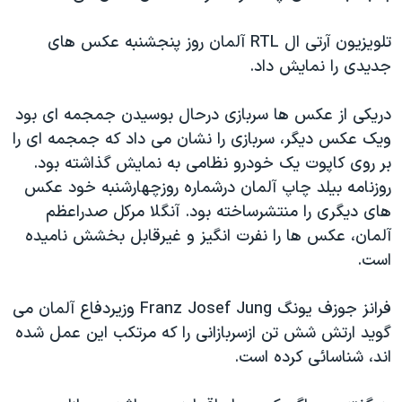
دنبال کنید
مستندها
فرهنگ و زندگی
تلويزيون آرتی ال RTL آلمان روز پنجشنبه عکس های
حقوق شهروندی
انتخابات ریاست جمهوری آمریکا ۲۰۲۴
جديدی را نمايش داد.
اقتصادی
حمله جمهوری اسلامی به اسرائیل
دريکی از عکس ها سربازی درحال بوسيدن جمجمه ای بود
رمز مهسا
علم و فناوری
زبانهای مختلف
ويک عکس ديگر، سربازی را نشان می داد که جمجمه ای را
اسرائیل در جنگ
ورزش زنان در ایران
بر روی کاپوت يک خودرو نظامی به نمايش گذاشته بود.
گالری عکس
اعتراضات زن، زندگی، آزادی
روزنامه بيلد چاپ آلمان درشماره روزچهارشنبه خود عکس
های ديگری را منتشرساخته بود. آنگلا مرکل صدراعظم
آرشیو پخش زنده
مجموعه مستندهای دادخواهی
آلمان، عکس ها را نفرت انگيز و غيرقابل بخشش ناميده
تریبونال مردمی آبان ۹۸
است.
دادگاه حمید نوری
فرانز جوزف يونگ Franz Josef Jung وزيردفاع آلمان می
چهل سال گروگان‌گیری
گويد ارتش شش تن ازسربازانی را که مرتکب اين عمل شده
قانون شفافیت دارائی کادر رهبری ایران
اند، شناسائی کرده است.
اعتراضات مردمی آبان ۹۸