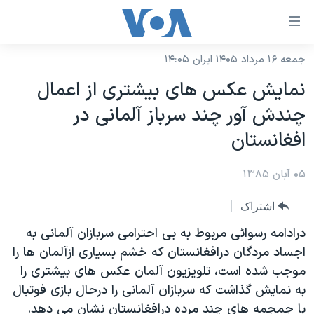
ینکهای
ابل
سترسی
جمعه ۱۶ مرداد ۱۴۰۵ ایران ۱۴:۰۵
خانه
هش
نمايش عکس های بيشتری از اعمال
نسخه سبک وب‌سایت
ه
چندش آور چند سرباز آلمانی در
حتوای
موضوع ها
افغانستان
صلی
برنامه های تلویزیونی
ایران
هش
۰۵ آبان ۱۳۸۵
جدول برنامه ها
ه
آمریکا
فحه
صفحه‌های ویژه
جهان
اشتراک
صلی
فرکانس‌های صدای آمریکا
ورزشی
جام جهانی ۲۰۲۶
درادامه رسوائی مربوط به بی احترامی سربازان آلمانی به
هش
پخش رادیویی
اجساد مردگان درافغانستان که خشم بسياری ازآلمان ها را
ه
گزیده‌ها
عملیات خشم حماسی
موجب شده است، تلويزيون آلمان عکس های بيشتری را
ستجو
۲۵۰سالگی آمریکا
ویژه برنامه‌ها
یادگیری زبان انگلیسی
به نمايش گذاشت که سربازان آلمانی را درحال بازی فوتبال
ویدیوها
بایگانی برنامه‌های تلویزیونی
با جمجمه های چند مرده درافغانستان نشان می دهد.