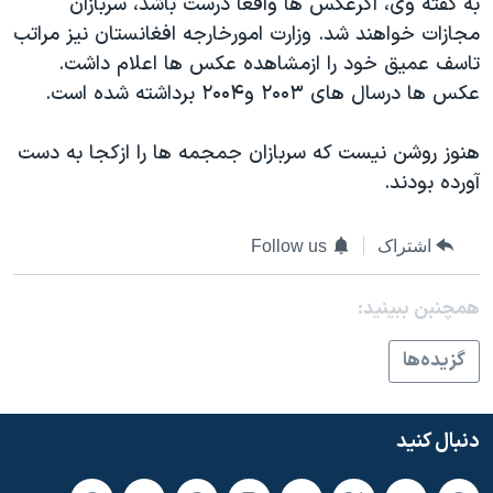
به گفته وی، اگرعکس ها واقعا درست باشد، سربازان
اسرائیل در جنگ
مجازات خواهند شد. وزارت امورخارجه افغانستان نيز مراتب
نرگس محمدی برنده جایزه نوبل صلح
تاسف عميق خود را ازمشاهده عکس ها اعلام داشت.
همایش محافظه‌کاران آمریکا «سی‌پک»
عکس ها درسال های ۲۰۰۳ و۲۰۰۴ برداشته شده است.
صفحه‌های ویژه
هنوز روشن نيست که سربازان جمجمه ها را ازکجا به دست
سفر پرزیدنت ترامپ به چین
آورده بودند.
اشتراک
Follow us
همچنبن ببینید:
گزيده‌ها
دنبال کنید