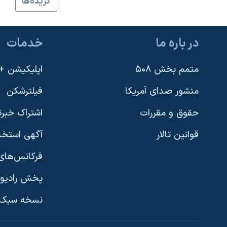
گزيده‌ها
نرگس محمدی برنده جایزه نوبل صلح
همایش محافظه‌کاران آمریکا «سی‌پک»
در باره ما
خدمات
صفحه‌های ویژه
سفر پرزیدنت ترامپ به چین
متمم بخش ۵۰۸
اپلیکیشن +VOA
منشور صدای آمریکا
فیلترشکن
حقوق و مقررات
اشتراک خبرن
قوانین تالار
آگهی استخد
فرکانس‌های 
پخش رادیو
یادگیری زبان انگلیسی
نسخه سبک 
دنبال کنید