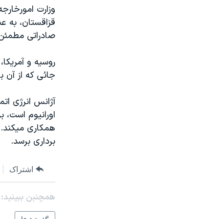
مستندها
فرهنگ و زندگی
وزارت امورخارجه 
حقوق شهروندی
انتخابات ریاست جمهوری آمریکا ۲۰۲۴
قزاقستان، به عن
صادراتی مطمئن 
اقتصادی
حمله جمهوری اسلامی به اسرائیل
رمز مهسا
علم و فناوری
روسيه و آمريکا،
اسرائیل در جنگ
ورزش زنان در ایران
جائی که از آن ب
گالری عکس
اعتراضات زن، زندگی، آزادی
آژانس انرژی اتم
آرشیو پخش زنده
مجموعه مستندهای دادخواهی
اورانيوم است، ب
تریبونال مردمی آبان ۹۸
همکاری ميکند. ر
برداری برسد.
دادگاه حمید نوری
چهل سال گروگان‌گیری
اشتراک
قانون شفافیت دارائی کادر رهبری ایران
اعتراضات مردمی آبان ۹۸
همچنبن ببینید:
اسرائیل در جنگ