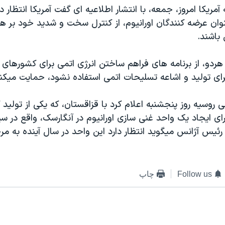
آمريکا امروز، جمعه، با انتشار اطلاعيه ای گفت آمريکا انتظار د
وان عرضه کنندگان اورانيوم، از کنترل سخت و شديد خود بر هرگ
باشند.
 هردو، از برنامه های فراهم ساختن انرژی اتمی برای کشورهای 
رای توليد و اشاعه تسليحات اتمی استفاده نشود، حمايت ميکنن
ی روسيه روز پنجشنبه اعلام کرد با قزاقستان، که يکی از توليد
رای ايجاد يک واحد غنی سازی اورانيوم در آنگارسک، واقع در س
ئيس آژانس ميگويد انتظار دارد اين واحد در سال آينده به مرح
Follow us
چاپ